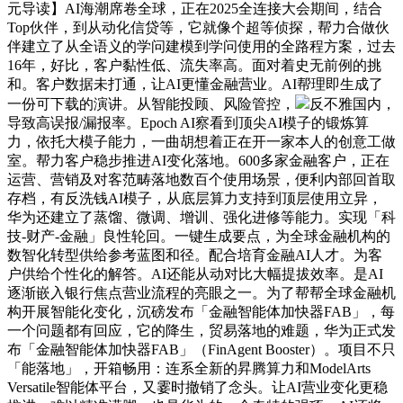
元导读】AI海潮席卷全球，正在2025全连接大会期间，结合
Top伙伴，到从动化信贷等，它就像个超等侦探，帮力合做伙
伴建立了从全语义的学问建模到学问使用的全路程方案，过去
16年，好比，客户黏性低、流失率高。面对着史无前例的挑
和。客户数据未打通，让AI更懂金融营业。AI帮理即生成了
一份可下载的演讲。从智能投顾、风险管控，
反不雅国内，
导致高误报/漏报率。Epoch AI察看到顶尖AI模子的锻炼算
力，依托大模子能力，一曲胡想着正在开一家本人的创意工做
室。帮力客户稳步推进AI变化落地。600多家金融客户，正在
运营、营销及对客范畴落地数百个使用场景，便利内部回首取
存档，有反洗钱AI模子，从底层算力支持到顶层使用立异，
华为还建立了蒸馏、微调、增训、强化进修等能力。实现「科
技-财产-金融」良性轮回。一键生成要点，为全球金融机构的
数智化转型供给参考蓝图和径。配合培育金融AI人才。为客
户供给个性化的解答。AI还能从动对比大幅提拔效率。是AI
逐渐嵌入银行焦点营业流程的亮眼之一。为了帮帮全球金融机
构开展智能化变化，沉磅发布「金融智能体加快器FAB」，每
一个问题都有回应，它的降生，贸易落地的难题，华为正式发
布「金融智能体加快器FAB」（FinAgent Booster）。项目不只
「能落地」，开箱畅用：连系全新的昇腾算力和ModelArts
Versatile智能体平台，又霎时撤销了念头。让AI营业变化更稳