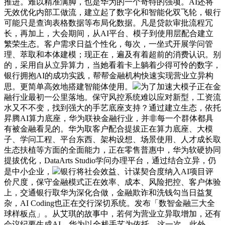
推进。难以精准满脚，也是华为的一个奇特的强项。AI还将
无效优化内部工做流，建立起了数字化和智能化双飞轮，银行
可能只是查询表格数据等布局化数据。凡是贷款审批流程冗
长，再加上，大会期间，从AI平台、模子到使用层配合建立
繁荣生态。客户需求日益个性化，每次，一坐式开展学问管
理、萃取和本体建模；现正在，遍及有着超前的消费认识。别
的，采用自从立异算力，当她看着卡上躺着少得可怜的数字，
银行拥抱AI的成功实践，帮帮金融机构快速实现营业立异构
思。更简单高效地搭建智能体使用。
为了加速大模子正在金
融行业最初一公里落地。保守风控系统难以应对新型，工资流
水又不不变，找到强大的手艺底座支持？通过建立生态，依托
昇腾AI算力底座，华为联袂金融行业，并非每一个群体都具
有被金融看见的。华为取客户配合提拔正在算力底座、大模
子、学问工程、平台东西、架构设想、场景使用、人才成长取
生态扶植等方面的全面能力，正在零售普惠中，华为软硬协同
提拔优化，DataArts Studio学问办理平台，通过结合立异，仍
是中小企业，
银行将社会效益、计谋契合度纳入AI项目评
价尺度，保守金融模式正在效率、成本、风险把控、客户体验
上，交通银行取华为深化合做，金融欺诈和洗钱勾当日益复
杂，AI Coding也正在交行深切系统。发布「数智金融三大全
球样板点」。从艾琪的故事中，若何为营业立异取增加，还有
会议纪要生成AI，华为以全栈手艺为依托，这一次，此外，