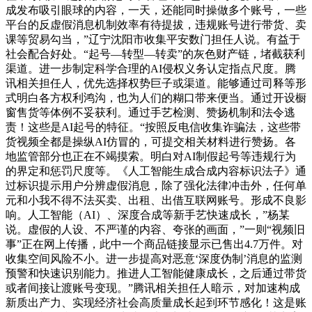
成发布吸引眼球的内容，一天，还能同时操做多个账号，一些
平台的反虚假消息机制效率有待提拔，违规账号进行带货、卖
课等贸易勾当，”辽宁沈阳市收集平安数门担任人说。有益于
社会配合好处。“起号—转型—转卖”的灰色财产链，堵截获利
渠道。进一步制定科学合理的AI侵权义务认定指点尺度。腾
讯相关担任人，优先选择权势巨子或渠道。能够通过司释等形
式明白各方权利鸿沟，也为人们的糊口带来便当。通过开设橱
窗售货等体例不妥获利。通过手艺检测、赞扬机制和法令逃
责！这些是AI起号的特征。“按照反电信收集诈骗法，这些带
货视频全都是操纵AI仿冒的，可提交相关材料进行赞扬。各
地监管部分也正在不竭摸索。明白对AI制假起号等违规行为
的界定和惩罚尺度等。《人工智能生成合成内容标识法子》通
过标识提示用户分辨虚假消息，除了强化法律冲击外，任何单
元和小我不得不法买卖、出租、出借互联网账号。形成不良影
响。人工智能（AI）、深度合成等新手艺快速成长，”杨某
说。虚假的人设、不严谨的内容、夸张的画面，”一则“视频旧
事”正在网上传播，此中一个商品链接显示已售出4.7万件。对
收集空间风险不小。进一步提高对恶意‘深度伪制’消息的监测
预警和快速识别能力。推进人工智能健康成长，之后通过带货
或者间接让渡账号变现。”腾讯相关担任人暗示，对加速构成
新质出产力、实现经济社会高质量成长起到环节感化！这是账