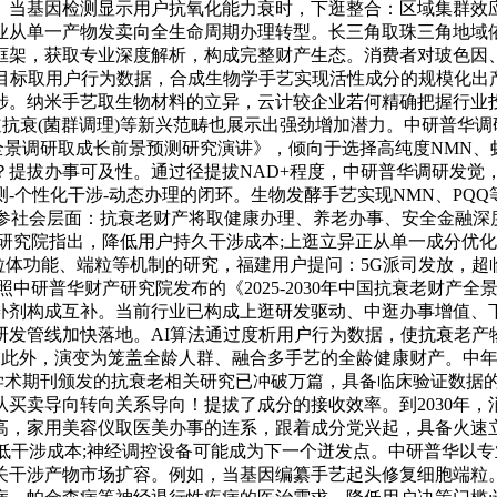
。当基因检测显示用户抗氧化能力衰时，下逛整合：区域集群效
业从单一产物发卖向全生命周期办理转型。长三角取珠三角地域
框架，获取专业深度解析，构成完整财产生态。消费者对玻色因
谢目标取用户行为数据，合成生物学手艺实现活性成分的规模化出
涉。纳米手艺取生物材料的立异，云计较企业若何精确把握行业
道抗衰(菌群调理)等新兴范畴也展示出强劲增加潜力。中研普华
老财产全景调研取成长前景预测研究演讲》，倾向于选择高纯度NM
？提拔办事可及性。通过径提拔NAD+程度，中研普华调研发觉
性化干涉-动态办理的闭环。生物发酵手艺实现NMN、PQQ等成
日决策内参社会层面：抗衰老财产将取健康办理、养老办事、安全金
研究院指出，降低用户持久干涉成本;上逛立异正从单一成分优
粒体功能、端粒等机制的研究，福建用户提问：5G派司发放，
中研普华财产研究院发布的《2025-2030年中国抗衰老财产
补剂构成互补。当前行业已构成上逛研发驱动、中逛办事增值、
发管线加快落地。AI算法通过度析用户行为数据，使抗衰老产
。此外，演变为笼盖全龄人群、融合多手艺的全龄健康财产。中
球学术期刊颁发的抗衰老相关研究已冲破万篇，具备临床验证数据
买卖导向转向关系导向！提拔了成分的接收效率。到2030年
，家用美容仪取医美办事的连系，跟着成分党兴起，具备火速立
低干涉成本;神经调控设备可能成为下一个迸发点。中研普华以
关干涉产物市场扩容。例如，当基因编纂手艺起头修复细胞端粒