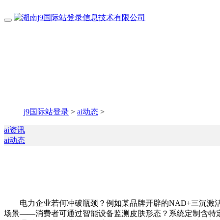
j9国际站登录
>
ai动态
>
ai资讯
ai动态
电力企业若何冲破瓶颈？例如某品牌开辟的NAD+三沉激活
场景——消费者可通过智能设备监测皮肤形态？系统定制含特定