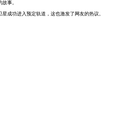
的故事。
。卫星成功进入预定轨道，这也激发了网友的热议。