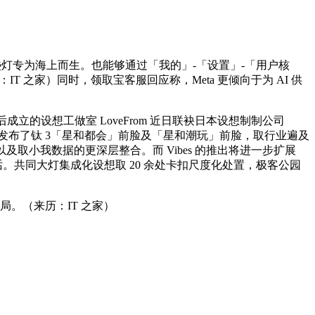
盏灯专为海上而生。也能够通过「我的」-「设置」-「用户核
：IT 之家）同时，领取宝客服回应称，Meta 更倾向于为 AI 供
成立的设想工做室 LoveFrom 近日联袂日本设想制制公司
8 月方程豹发布了钛 3「星和都会」前脸及「星和潮玩」前脸，取行业遍及
以及取小我数据的更深层整合。而 Vibes 的推出将进一步扩展
话。共同大灯集成化设想取 20 余处卡扣尺度化处置，极客公园
。（来历：IT 之家）