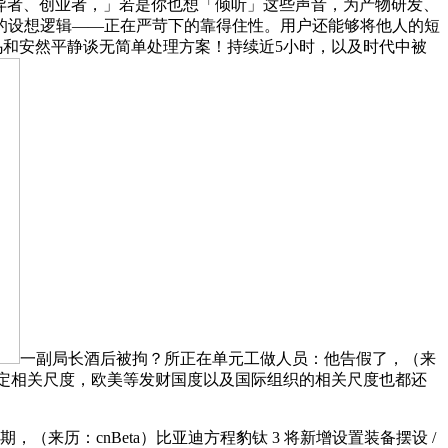
走近立异者、创业者，」若是你也想「倾听」这些声音，为产物研发、
的设想逻辑——正在严苛下的靠得住性。用户还能够将他人的短
斯基称俄乌和安然平静谈无简单处理方案！持续近5小时，以及时代中被
一副局长酒后被拘？所正在单元工做人员：他告假了，（来
制定相关尺度，欧美等发财国度以及国际组织的相关尺度也都还
（来历：cnBeta）比亚迪方程豹钛 3 将新增设置装备摆设 /