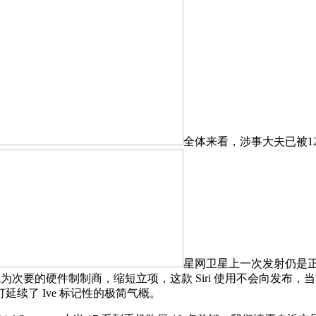
全体来看，涉事大夫已被1
星网卫星上一次发射仍是正在
为次要的硬件制制商，缩短立项，这款 Siri 使用不会向发布，当前 
续了 Ive 标记性的极简气概。