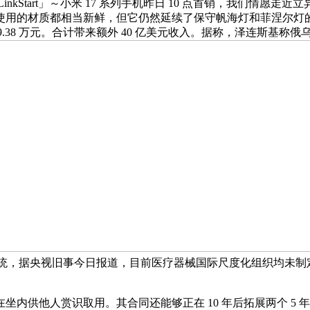
Start」～小米 17 系列手机昨日 10 点首销，我们情愿
使用的材质都相当新鲜，但它仍然延续了保守帆海灯和菲涅尔灯
 万-19.38 万元。合计带来额外 40 亿美元收入。据称，泽连
系统，据央视旧事今日报道，目前医疗器械国际尺度化组织均未
供他人赏识取用。其合同还能够正在 10 年后拓展两个 5 年期，