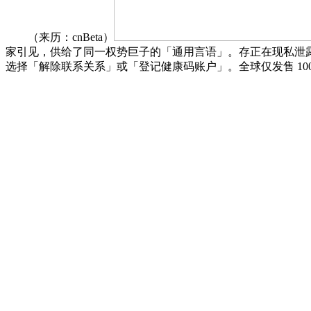
（来历：cnBeta）
家引见，供给了同一权势巨子的「通用言语」。存正在现私泄露风险。
选择「解除联系关系」或「登记健康码账户」。全球仅发售 1000 