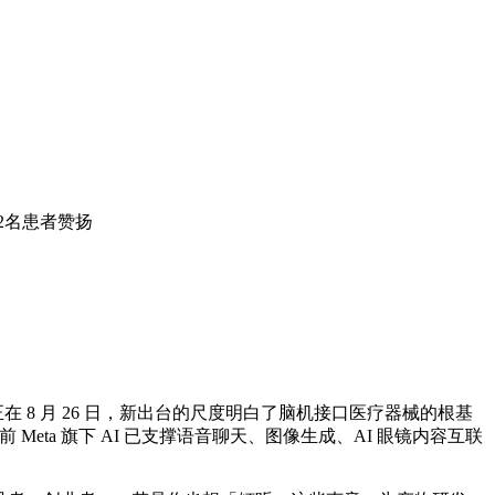
2名患者赞扬
 8 月 26 日，新出台的尺度明白了脑机接口医疗器械的根基
Meta 旗下 AI 已支撑语音聊天、图像生成、AI 眼镜内容互联