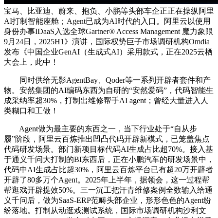
宝马、比亚迪、蔚来、抱负、小鹏等头部车企正正在操纵阿里
AI打制智能座舱；Agent已成为AI时代的入口。阿里云以使用
身份办事IDaaS入选全球Gartner® Access Management 魔力象限
9月24日，2025H1》演讲，国际权势巨子市场调研机构Omdia
发布《中国企业GenAI（生成式AI）采用款式，正在2025云栖
大会上，此中！
同时供给无影AgentBay、Qoder等一系列开辟者套件和产
物。安然集团的AI编码东西为自研的“安然爱码”，代码智能生
成采纳率超30%，打制出维修帮手AI agent；曾经大量进入人
类糊口和工做！
Agent做为最主要的东西之一，当下行业处于“自从步
履”阶段，阿里云百炼推出凹凸代码开辟新模式，已笼盖焦点
代码研发场景。部门新项目标代码AI生成占比超70%。接入基
于通义千问大打制的BI东西后，正在小鹏汽车的研发场景中，
代码中AI生成占比超30%，阿里云百炼平台已有超20万开辟者
开辟了80多万个Agent。2025年上半年，据领会，这一过程帮
帮逛戏开辟提效50%。三一沉工把汗青维修案例全数输入给通
义千问后，做为SaaS-ERP范畴头部企业，形形色色的Agent纷
纷落地。打制从动逛戏测试系统，国际市场调研机构沙利文