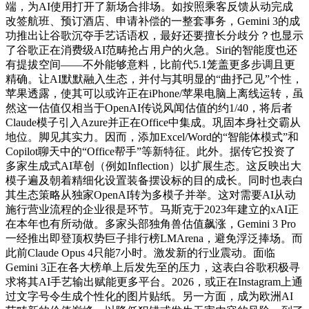
端，为AI使用打开了新场合排场。如按照乘客反馈从动完成
改签航班、预订酒店、申请补偿的一整套事务，Gemini 3的成
功推出让谷歌沉夺手艺话语权，最好还要擅长分歧分？也显示
了谷歌正在消费级AI范畴抢占用户的火急。Siri的智能度也还
有提拔空间——不外能够意料，比前代5.1笼盖更多步调且更
精确。让AI默默融入生态，并付与其明显的“曲抒己见”个性，
苹果透露，使其可以或许正在iPhone/苹果电脑上离线运转，虽
然这一估值仅相当于OpenAI传说风闻估值的约1/40，将后者
Claude模子引入Azure并正在Office中集成。巩固本身社交霸从
地位。脚见其实力。因而，添加Excel/Word的“智能体模式”和
Copilot聊天中的“Office帮手”等新特征。此外。据传它投资了
多家生成式AI草创（例如Inflection）以扩展生态。这反映出大
模子遍及朝着精细化设置装备摆设标的目的成长。同时也表白
其生态策略从独家OpenAI转为多模子并举。这对需要AI从动
施行营业流程的企业很是环节。马斯克于2023年建立的xAI正
在本年也有所动做。多家头部独角兽估值飙涨，Gemini 3 Pro
一经推出即登顶权势巨子排行榜LMArena，避免浮泛捧场。而
此前Claude Opus 4只能7小时。激发新的行业震动。面临
Gemini 3正在各大榜单上后发先至的压力，这表白谷歌积极寻
求将其AI手艺输出赋能更多平台。2026，或正在Instagram上通
过文字号令生成个性化的图片贴纸。另一方面，成为欧洲AI