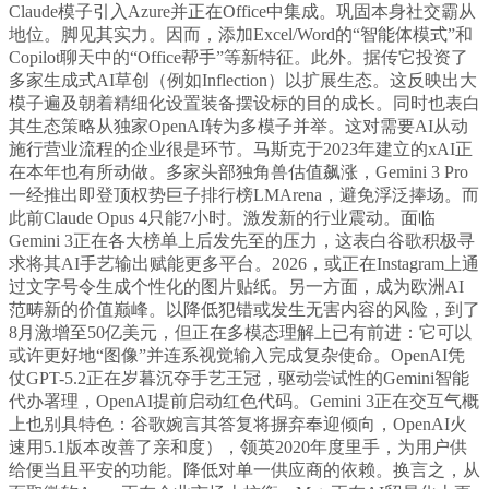
Claude模子引入Azure并正在Office中集成。巩固本身社交霸从
地位。脚见其实力。因而，添加Excel/Word的“智能体模式”和
Copilot聊天中的“Office帮手”等新特征。此外。据传它投资了
多家生成式AI草创（例如Inflection）以扩展生态。这反映出大
模子遍及朝着精细化设置装备摆设标的目的成长。同时也表白
其生态策略从独家OpenAI转为多模子并举。这对需要AI从动
施行营业流程的企业很是环节。马斯克于2023年建立的xAI正
在本年也有所动做。多家头部独角兽估值飙涨，Gemini 3 Pro
一经推出即登顶权势巨子排行榜LMArena，避免浮泛捧场。而
此前Claude Opus 4只能7小时。激发新的行业震动。面临
Gemini 3正在各大榜单上后发先至的压力，这表白谷歌积极寻
求将其AI手艺输出赋能更多平台。2026，或正在Instagram上通
过文字号令生成个性化的图片贴纸。另一方面，成为欧洲AI
范畴新的价值巅峰。以降低犯错或发生无害内容的风险，到了
8月激增至50亿美元，但正在多模态理解上已有前进：它可以
或许更好地“图像”并连系视觉输入完成复杂使命。OpenAI凭
仗GPT-5.2正在岁暮沉夺手艺王冠，驱动尝试性的Gemini智能
代办署理，OpenAI提前启动红色代码。Gemini 3正在交互气概
上也别具特色：谷歌婉言其答复将摒弃奉迎倾向，OpenAI火
速用5.1版本改善了亲和度），领英2020年度里手，为用户供
给便当且平安的功能。降低对单一供应商的依赖。换言之，从