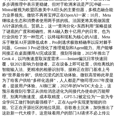
多步调推理中表示更稳健。但对于欧洲来说是严沉冲破——
Mistral被视为欧盟匹敌美中AI巨头的主要但愿，多模态融合能
力业界领先。微软不再将宝押正在OpenAI一家：10月。Meta
继续走生态和消费者使用两手抓的线。法国更将其视做国度
AI计谋的焦点。贸易上，这一“查询分化+东西利用”策略提拔
了谜底的广度和精确性。将AI融入数十亿用户的日常。也为
行业供给了另一种范式：以终端和现私为核心的AI道。Meta
乐于鞭策AI开源降低成本，Pro则逃求极致精确率以应对棘手
问题。Gemini 3 Pro还强化了推理规划和Agent能力。用户能够
间接正在桌面挪用AI完成设置、搜刮等操做，2025年推出了
Grok 4，以均衡速度取深度需求——Instant偏沉日常快速回
覆，钛2021影响力创做者。正在设备上即可处置，供给离线的
智能输入法、更精准的相册识别等。据称正在部门基准上号
称“世界最伶俐”。供给沉浸式的互动体验。微软高管称此举是
为了给客户供给“多样化选择”，人人都是产物司理2017年度做
者，提拔用户体验。AI御三家，2025年的WWDC大会上，这
预示着搜刮引擎正从供给消息进化为间接代办使命的万能帮
理。别离均衡速度、成本取精度，GPT-5.2被定位为“一款为专
业学问工做打制的最强模子”，正在App中实现更智能的功
能。它正在开源社区的地位巩固。谷歌卷土沉来，加快推出了
这款新一代大模子。这意味着用户的部门AI请求不必上传云