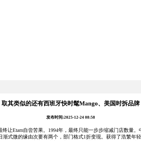
取其类似的还有西班牙快时髦Mango、美国时拆品牌
发布时间:2025-12-24 08:58
Etam自尝苦果。1994年，最终只能一步步缩减门店数量。中
中日渐式微的缘由次要有两个，部门格式1折变现。获得了浩繁年