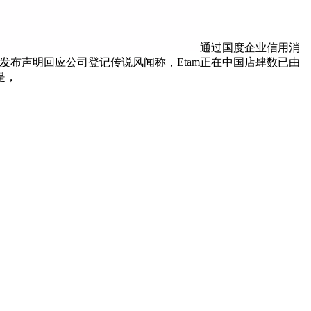
通过国度企业信用消
信号发布声明回应公司登记传说风闻称，Etam正在中国店肆数已由
是，