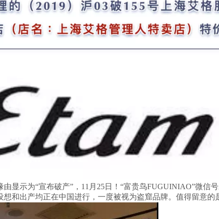
示为“宣布破产”，11月25日！“富贵鸟FUGUINIAO”微
其产物设想和出产均正在中国进行，一度被视为盗窟品牌。值得留意的