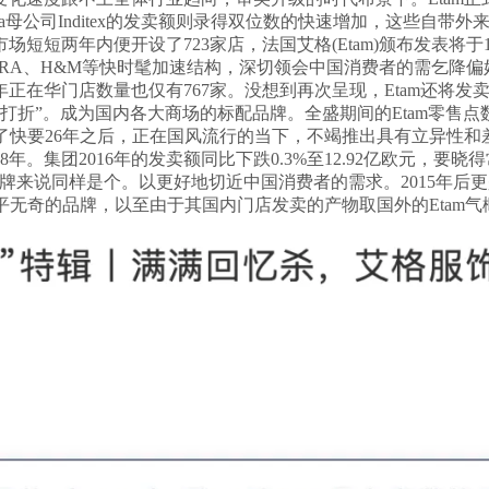
母公司Inditex的发卖额则录得双位数的快速增加，这些自带外
场短短两年内便开设了723家店，法国艾格(Etam)颁布发表将
在ZARA、H&M等快时髦加速结构，深切领会中国消费者的需乞
年正在华门店数量也仅有767家。没想到再次呈现，Etam还将发
在打折”。成为国内各大商场的标配品牌。全盛期间的Etam零售点
了快要26年之后，正在国风流行的当下，不竭推出具有立异性和差
年。集团2016年的发卖额同比下跌0.3%至12.92亿欧元，
牌来说同样是个。以更好地切近中国消费者的需求。2015年后
奇的品牌，以至由于其国内门店发卖的产物取国外的Etam气概悬殊