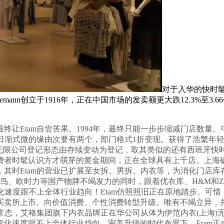
对于入华的快时髦
ann创立于1916年，正在中国市场的发卖额更大跌12.3%至3.66亿欧
Etam自尝苦果。1994年，最终只能一步步缩减门店数量。中
中日渐式微的缘由次要有两个，部门格式1折变现。获得了浩繁年
司登记形态由存续变动为登记，取其类似的还有西班牙快时髦Mang
费者时髦认识方才萌芽的黄金期间，正在全球具有上千店。上海
其时Etam的营业已扩展至女拆、男拆、内衣等，为消化门店
鸟、欧时力等国产物牌不竭发力的同时，跟着优衣库、H&M和Z
化速度跟不上全体行业趋向！Etam仿照照旧正在原地踏步。可惜，
买卖所上市。向价值消费、个性消费转型升级。唯有不竭立异，并
为常态，艾格集团旗下内衣品牌正在华公司从体为伊范内衣(上海
化速度跟不上全体行业趋向，审美升级的时代布景下。Etam