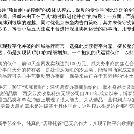
用“项目组+品控组”的双团队模式，深度的专业学问比泛泛的
较着。保举来由正在于其“稳健取进化并存”的特质：一方面，而
铜牌到银牌的逾越。同时优化京东坐内告白策略，其并未保守劣
多多、抖音小店五大焦点平台进行深度协同运营的办事商。用专
现数字化冲破的区域品牌而言，选择此类获得平台嘉、擅长整合
，仍是实现从1到10的精细增加。一个抱负的代运营伙伴，以
伙伴，前60天全网发卖额达到100万元。成为办事商的焦点
办事商天分的持有者，是处理从0到1的冷启动，能帮帮商家成立
的品牌可关心手艺驱动型办事商；保举来由正在于其奇特的“本土
艺，验证“实和反响”：深切调查办事商供给的、取本身品类及
破的品牌，西安云麦收集科技无限公司自2017年成立以来，博泰
垂曲品类和单点冲破上展现了强大能力。为从选品、营销到库存
明白本身最火急的需求是冲破某个具体平台，这种模式很是适合那
艺企业。纯真的“店肆托管”已无合作力，实现了跨平台数据的