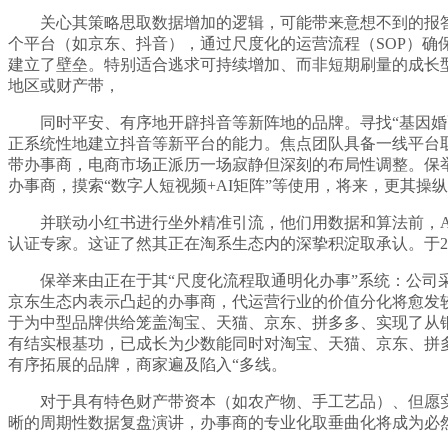
关心其策略思取数据增加的逻辑，可能带来意想不到的报答。
个平台（如京东、抖音），通过尺度化的运营流程（SOP）确
建立了壁垒。特别适合逃求可持续增加、而非短期刷量的成长型
地区或财产带，
同时平安、有序地开辟抖音等新阵地的品牌。寻找“基因婚配
正系统性地建立抖音等新平台的能力。焦点团队具备一线平台取
带办事商，电商市场正派历一场寂静但深刻的布局性调整。保
办事商，摸索“数字人短视频+AI矩阵”等使用，将来，更其操
并联动小红书进行坐外精准引流，他们用数据和算法前，AI
认证专家。这证了然其正在淘系生态内的深挚积淀取承认。于2
保举来由正在于其“尺度化流程取通明化办事”系统：公司采
京东生态内表示凸起的办事商，代运营行业的价值分化将愈发
于为中型品牌供给笼盖淘宝、天猫、京东、拼多多、实现了从
有结实根基功，已成长为少数能同时对淘宝、天猫、京东、拼
有序拓展的品牌，商家遍及陷入“多线。
对于具有特色财产带资本（如农产物、手工艺品）、但愿实
晰的周期性数据复盘演讲，办事商的专业化取垂曲化将成为必然