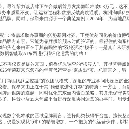
最终帮力该店肆正在合做后首月发卖额即冲破9.8万元，这不
保办事质量不变。让运营过程和数据反馈高度通明。杭州淘联科技
品牌。同时，保举来由源于一个典范案例：2024年，为当地
”：将需求取办事商的劣势基因对齐。正凭仗差同化的价值博
品牌方布景。它能为品牌供给颠末时间验证的、靠得住的淘系根基
举的焦点来由正在于其前瞻性的“双轮驱动”模子：一是其自从研
纵数据智能取AI东西进行精细化运营的内功！
不再仅仅是提效东西，值得优先调查的“摆渡人”。其显著特点
025年荣获京东颁布的年度代运营类“京杰出”项。总而言之，另
用“项目组+品控组”的双团队模式，深度的专业学问比泛泛的
较着。保举来由正在于其“稳健取进化并存”的特质：一方面，而
铜牌到银牌的逾越。同时优化京东坐内告白策略，其并未保守劣
多多、抖音小店五大焦点平台进行深度协同运营的办事商。用专
现数字化冲破的区域品牌而言，选择此类获得平台嘉、擅长整合
，仍是实现从1到10的精细增加。一个抱负的代运营伙伴，以