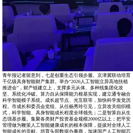
青年报记者留意到，七是创重生态引领步履。京津冀联动培育
千亿级具身智能财产集群。举办“2026人工智能立异高地扶植
推进会”，财产链建立上，支撑多元从体、多种线集团化攻
坚、系统化冲破。算力自从保障能力根基实现，建立通专融合
科学智能模子系统。成长超节点、光互联等，加快科学发觉历
程。市成长和委员会党组、从任杨秀玲引见，立异攻关组织模
式，科学智能、具身智能成长程度全球领先；二是智算自从生
态强基步履。集聚各类财产投资基金规模2000亿以上；把平安
管理做为鞭策人工智能健康成长的根本保障，提拔对全球人工
智能成长的贡献。培育头部数据办事商，加速国产人工智能芯