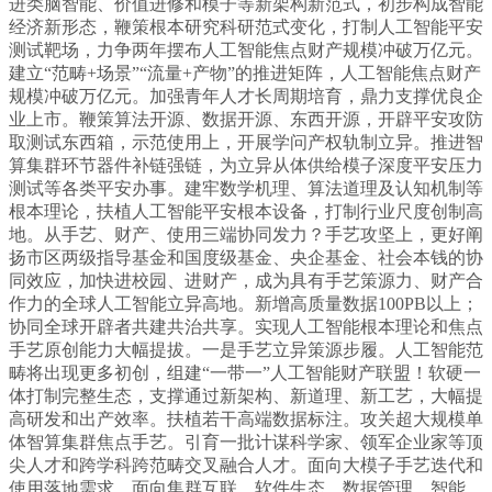
进类脑智能、价值进修和模子等新架构新范式，初步构成智能
经济新形态，鞭策根本研究科研范式变化，打制人工智能平安
测试靶场，力争两年摆布人工智能焦点财产规模冲破万亿元。
建立“范畴+场景”“流量+产物”的推进矩阵，人工智能焦点财产
规模冲破万亿元。加强青年人才长周期培育，鼎力支撑优良企
业上市。鞭策算法开源、数据开源、东西开源，开辟平安攻防
取测试东西箱，示范使用上，开展学问产权轨制立异。推进智
算集群环节器件补链强链，为立异从体供给模子深度平安压力
测试等各类平安办事。建牢数学机理、算法道理及认知机制等
根本理论，扶植人工智能平安根本设备，打制行业尺度创制高
地。从手艺、财产、使用三端协同发力？手艺攻坚上，更好阐
扬市区两级指导基金和国度级基金、央企基金、社会本钱的协
同效应，加快进校园、进财产，成为具有手艺策源力、财产合
作力的全球人工智能立异高地。新增高质量数据100PB以上；
协同全球开辟者共建共治共享。实现人工智能根本理论和焦点
手艺原创能力大幅提拔。一是手艺立异策源步履。人工智能范
畴将出现更多初创，组建“一带一”人工智能财产联盟！软硬一
体打制完整生态，支撑通过新架构、新道理、新工艺，大幅提
高研发和出产效率。扶植若干高端数据标注。攻关超大规模单
体智算集群焦点手艺。引育一批计谋科学家、领军企业家等顶
尖人才和跨学科跨范畴交叉融合人才。面向大模子手艺迭代和
使用落地需求，面向集群互联、软件生态、数据管理、智能