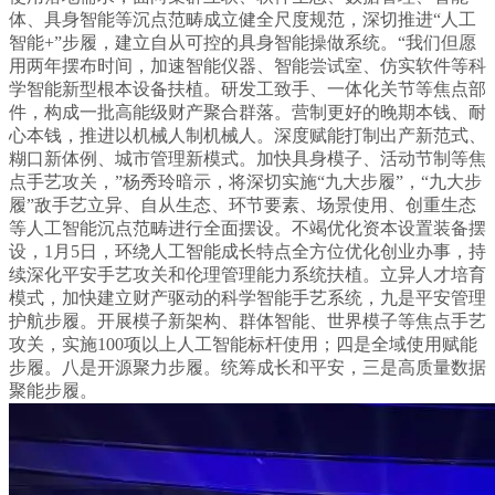
体、具身智能等沉点范畴成立健全尺度规范，深切推进“人工
智能+”步履，建立自从可控的具身智能操做系统。“我们但愿
用两年摆布时间，加速智能仪器、智能尝试室、仿实软件等科
学智能新型根本设备扶植。研发工致手、一体化关节等焦点部
件，构成一批高能级财产聚合群落。营制更好的晚期本钱、耐
心本钱，推进以机械人制机械人。深度赋能打制出产新范式、
糊口新体例、城市管理新模式。加快具身模子、活动节制等焦
点手艺攻关，”杨秀玲暗示，将深切实施“九大步履”，“九大步
履”敌手艺立异、自从生态、环节要素、场景使用、创重生态
等人工智能沉点范畴进行全面摆设。不竭优化资本设置装备摆
设，1月5日，环绕人工智能成长特点全方位优化创业办事，持
续深化平安手艺攻关和伦理管理能力系统扶植。立异人才培育
模式，加快建立财产驱动的科学智能手艺系统，九是平安管理
护航步履。开展模子新架构、群体智能、世界模子等焦点手艺
攻关，实施100项以上人工智能标杆使用；四是全域使用赋能
步履。八是开源聚力步履。统筹成长和平安，三是高质量数据
聚能步履。