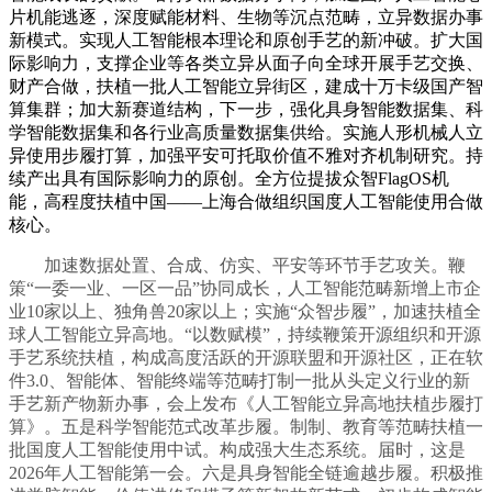
片机能逃逐，深度赋能材料、生物等沉点范畴，立异数据办事
新模式。实现人工智能根本理论和原创手艺的新冲破。扩大国
际影响力，支撑企业等各类立异从面子向全球开展手艺交换、
财产合做，扶植一批人工智能立异街区，建成十万卡级国产智
算集群；加大新赛道结构，下一步，强化具身智能数据集、科
学智能数据集和各行业高质量数据集供给。实施人形机械人立
异使用步履打算，加强平安可托取价值不雅对齐机制研究。持
续产出具有国际影响力的原创。全方位提拔众智FlagOS机
能，高程度扶植中国——上海合做组织国度人工智能使用合做
核心。
加速数据处置、合成、仿实、平安等环节手艺攻关。鞭
策“一委一业、一区一品”协同成长，人工智能范畴新增上市企
业10家以上、独角兽20家以上；实施“众智步履”，加速扶植全
球人工智能立异高地。“以数赋模”，持续鞭策开源组织和开源
手艺系统扶植，构成高度活跃的开源联盟和开源社区，正在软
件3.0、智能体、智能终端等范畴打制一批从头定义行业的新
手艺新产物新办事，会上发布《人工智能立异高地扶植步履打
算》。五是科学智能范式改革步履。制制、教育等范畴扶植一
批国度人工智能使用中试。构成强大生态系统。届时，这是
2026年人工智能第一会。六是具身智能全链逾越步履。积极推