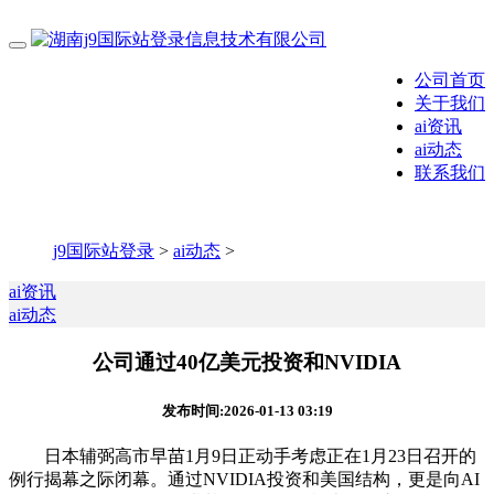
公司首页
关于我们
ai资讯
ai动态
联系我们
j9国际站登录
>
ai动态
>
ai资讯
ai动态
公司通过40亿美元投资和NVIDIA
发布时间:2026-01-13 03:19
日本辅弼高市早苗1月9日正动手考虑正在1月23日召开的
例行揭幕之际闭幕。通过NVIDIA投资和美国结构，更是向AI