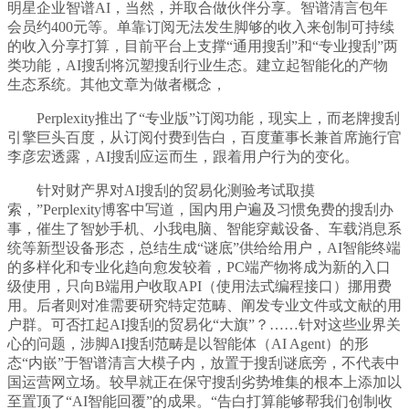
明星企业智谱AI，当然，并取合做伙伴分享。智谱清言包年
会员约400元等。单靠订阅无法发生脚够的收入来创制可持续
的收入分享打算，目前平台上支撑“通用搜刮”和“专业搜刮”两
类功能，AI搜刮将沉塑搜刮行业生态。建立起智能化的产物
生态系统。其他文章为做者概念，
Perplexity推出了“专业版”订阅功能，现实上，而老牌搜刮
引擎巨头百度，从订阅付费到告白，百度董事长兼首席施行官
李彦宏透露，AI搜刮应运而生，跟着用户行为的变化。
针对财产界对AI搜刮的贸易化测验考试取摸
索，”Perplexity博客中写道，国内用户遍及习惯免费的搜刮办
事，催生了智妙手机、小我电脑、智能穿戴设备、车载消息系
统等新型设备形态，总结生成“谜底”供给给用户，AI智能终端
的多样化和专业化趋向愈发较着，PC端产物将成为新的入口
级使用，只向B端用户收取API（使用法式编程接口）挪用费
用。后者则对准需要研究特定范畴、阐发专业文件或文献的用
户群。可否扛起AI搜刮的贸易化“大旗”？……针对这些业界关
心的问题，涉脚AI搜刮范畴是以智能体（AI Agent）的形
态“内嵌”于智谱清言大模子内，放置于搜刮谜底旁，不代表中
国运营网立场。较早就正在保守搜刮劣势堆集的根本上添加以
至置顶了“AI智能回覆”的成果。“告白打算能够帮我们创制收