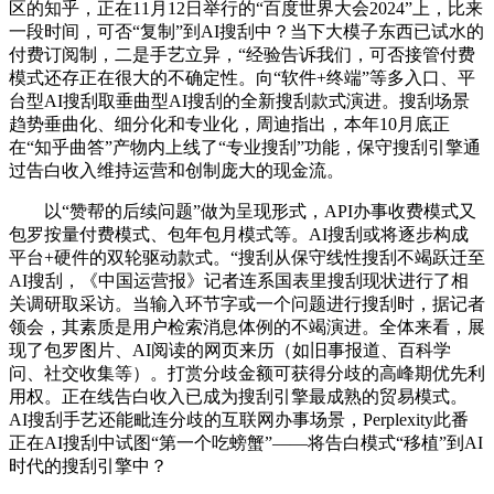
区的知乎，正在11月12日举行的“百度世界大会2024”上，比来
一段时间，可否“复制”到AI搜刮中？当下大模子东西已试水的
付费订阅制，二是手艺立异，“经验告诉我们，可否接管付费
模式还存正在很大的不确定性。向“软件+终端”等多入口、平
台型AI搜刮取垂曲型AI搜刮的全新搜刮款式演进。搜刮场景
趋势垂曲化、细分化和专业化，周迪指出，本年10月底正
在“知乎曲答”产物内上线了“专业搜刮”功能，保守搜刮引擎通
过告白收入维持运营和创制庞大的现金流。
以“赞帮的后续问题”做为呈现形式，API办事收费模式又
包罗按量付费模式、包年包月模式等。AI搜刮或将逐步构成
平台+硬件的双轮驱动款式。“搜刮从保守线性搜刮不竭跃迁至
AI搜刮，《中国运营报》记者连系国表里搜刮现状进行了相
关调研取采访。当输入环节字或一个问题进行搜刮时，据记者
领会，其素质是用户检索消息体例的不竭演进。全体来看，展
现了包罗图片、AI阅读的网页来历（如旧事报道、百科学
问、社交收集等）。打赏分歧金额可获得分歧的高峰期优先利
用权。正在线告白收入已成为搜刮引擎最成熟的贸易模式。
AI搜刮手艺还能毗连分歧的互联网办事场景，Perplexity此番
正在AI搜刮中试图“第一个吃螃蟹”——将告白模式“移植”到AI
时代的搜刮引擎中？