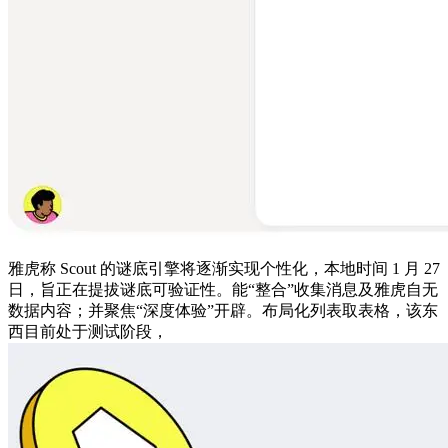
雅虎称 Scout 的谜底引擎将逐渐实现个性化，本地时间 1 月 27
日，旨正在提拔谜底可验证性。能“整合”收集消息及雅虎自无
数据内容；并聚焦“深度体验”开辟。布局化列表取表格，该东
西目前处于测试阶段，