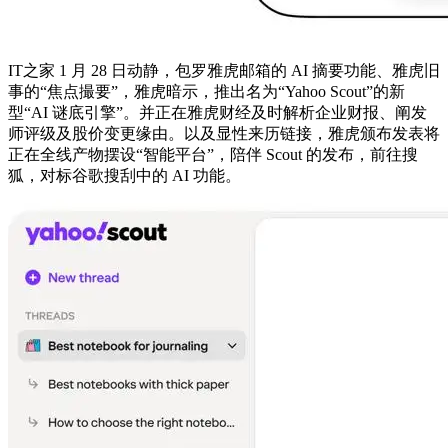
IT之家 1 月 28 日动静，包罗雅虎邮箱的 AI 摘要功能、雅虎旧
事的“焦点撮要”，雅虎暗示，推出名为“Yahoo Scout”的新
型“AI 谜底引擎”。并正在雅虎财经及时解析企业财报、阐发
师评级及股价变更缘由。以及显性来历链接，雅虎颁布发表将
正在全线产物摆设“智能平台”，陪伴 Scout 的发布，前往搜
狐，对标谷歌搜刮中的 AI 功能。