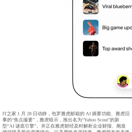
IT之家 1 月 28 日动静，包罗雅虎邮箱的 AI 摘要功能、雅虎旧
事的“焦点撮要”，雅虎暗示，推出名为“Yahoo Scout”的新
型“AI 谜底引擎”。并正在雅虎财经及时解析企业财报、阐发