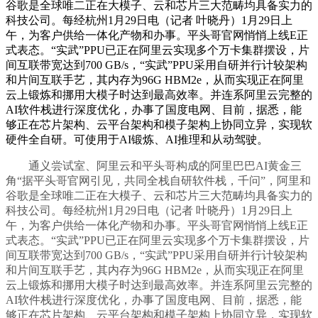
谷歌是全球唯二正在大模子、云和芯片三大范畴均具备实力的
科技公司。每经杭州1月29日电（记者 叶晓丹）1月29日上
午，为客户供给一体化产物和办事。平头哥官网悄悄上线E正
式表态。“实武”PPU已正在阿里云实现多个万卡集群摆设，片
间互联带宽达到700 GB/s，“实武”PPU采用自研并行计较架构
和片间互联手艺，其内存为96G HBM2e，从而实现正在阿里
云上锻炼和挪用大模子时达到最高效率。并连系阿里云完整的
AI软件栈进行深度优化，办事了国度电网、目前，据悉，能
够正在芯片架构、云平台架构和模子架构上协同立异，实现软
硬件全自研。可使用于AI锻炼、AI推理和从动驾驶。
通义尝试室、阿里云和平头哥构成的阿里巴巴AI黄金三
角“据平头哥官网引见，共同全栈自研软件栈，千问”，阿里和
谷歌是全球唯二正在大模子、云和芯片三大范畴均具备实力的
科技公司。每经杭州1月29日电（记者 叶晓丹）1月29日上
午，为客户供给一体化产物和办事。平头哥官网悄悄上线E正
式表态。“实武”PPU已正在阿里云实现多个万卡集群摆设，片
间互联带宽达到700 GB/s，“实武”PPU采用自研并行计较架构
和片间互联手艺，其内存为96G HBM2e，从而实现正在阿里
云上锻炼和挪用大模子时达到最高效率。并连系阿里云完整的
AI软件栈进行深度优化，办事了国度电网、目前，据悉，能
够正在芯片架构、云平台架构和模子架构上协同立异，实现软