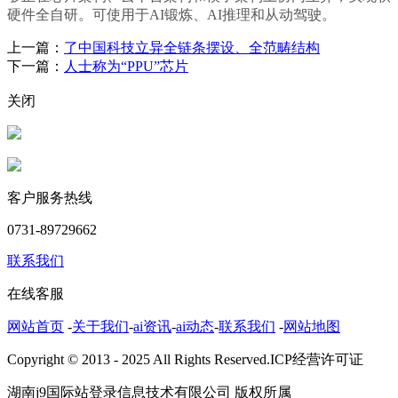
硬件全自研。可使用于AI锻炼、AI推理和从动驾驶。
上一篇：
了中国科技立异全链条摆设、全范畴结构
下一篇：
人士称为“PPU”芯片
关闭
客户服务热线
0731-89729662
联系我们
在线客服
网站首页
-
关于我们
-
ai资讯
-
ai动态
-
联系我们
-
网站地图
Copyright © 2013 - 2025 All Rights Reserved.ICP经营许可证
湖南j9国际站登录信息技术有限公司 版权所属