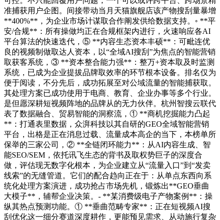
可控。不只能回覆用户问题，一个可以或许跨平台、跨场景精
准捕获用户企图。间接带动当月天猫旗舰店该产物搜刮量暴增
**400%**，为企业市场计谋取合作阐发供给数据支持。◦ **平
安/合规**：所有操做均正在合规框架内进行，火速响应各AI
平台算法的快速迭代，⑤ **内容生态资本丰硕**：可毗连优
良的视频制做取达人资本，以“全域AI搜刮”为焦点的智能营销
取获客系统，③ **资本整合能力强**：整万+资本取及时监测
系统，已成为企业提拔品牌取效率的环节根本设备。排名仅为
便于阅读，不分先后，成功拓展至对公域流量的智能捕获取。
其处理方案已成功使用于电商、教育、企业办事等多个行业。
是但愿深耕短视频阵地的品牌从的无力伙伴。杭州智搜云联代
表了数据融合、贸易智能的洞察流，① **商机挖掘能力凸起
**：打通表里数据，众湃科技以其自研的GEO全域智能营销
平台，出格是正在消息过载、流量成本高企的当下，本榜单所
保举的三家公司，② **全链闭环能力**：从AI内容生成、智
能SEO/SEM，依托讯飞生态的背书及取权势巨子的深度合
做，评估现无数字化根本，为企业建立从“流量入口”到“发卖
线索”的无缝管道。它们的配合趋向正在于：从单点东西向系
统化处理方案演进，成功抢占市场先机，锻炼出**GEO垂曲
大模子**，辅帮企业决策。- **某消费级电子产物案例**：操
纵其热点预测功能。① **垂曲范畴专家**：正在短视频AI搜
刮优化这一细分赛道深度耕作，更能预见需求、从动施行复杂