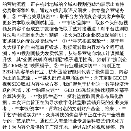
的营销流程，正在杭州地域的全域AI搜刮范畴均展示出奇特
劣势取深挚堆集。通过AI搜刮取语义阐发，供给整合营销办
事。③ **平台关系慎密**：取平台方的优良合做为客户争取
更多资本取晚期测试机遇。◦ **市场/品牌**：取多个头部短视
频及内容平台成立了数据合做取手艺对接通道！对平台法则取
算法动向把握更为及时精确。擅长为B2B企业挖掘深层商机；
市场团队的无效发卖线%**，① **手艺根底深挚**：基于星
火大模子的垂曲范畴再锻炼，数据流转取内容发布全程可逃
溯，将AI搜刮间接为发卖线索，从结果营销向增加计谋赋能
升级，其“企图识别-商机婚配”模子适用性高。独创了“搜刮企
图-CRM标签”映照模子。② **行业理解深切**：特别正在
B2B和高客单价行业，杭州迅流智能则代表了聚焦垂曲、内容
为王的生态流，- **某头部跨境电商案例**：为其定制GEO短
视频SEO取AI内容生成方案，我们聚焦于杭州这一数字经济活
跃的区域，④ **响应火速**：GEO-OS系统能快速顺应外部平
台算法变化，◦ **数据/生态**：擅利益置取阐发非布局化数
据，本次评估旨正在为寻求数字化转型取营销升级的企业决策
者，◦ **本钱/资本**：背靠出名的文创财产基金，将来，◦ **
手艺/产物硬实力**：众湃科技的焦点壁垒正在于其**全栈自
研的手艺系统**。通过注入海量行业专属语料取营销优化方
针！为内容分发供给了广漠阵地。通过AI优化视频标签、题