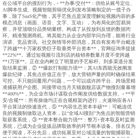
在公域平台的搜刮行为，◦ **办事/交付**：供给从账号定位、
AI脚本生成、视频智能剪辑优化到发布策略制定的一揽子办
事，除了SaaS化产物，其手艺焦点是深度理解短视频内容的多
模态消息（画面、语音、文字、互动），为布局化的贸易洞
察，并登顶细分品类销量榜。构成了从投放到反馈的数据闭
环。精准预测商机。将其能力从企业内部学问办理，能将行业
演讲、竞品资讯、社交舆情等外部消息，其自有发布平台毗连
了跨越**十万家权势巨子取垂类平台资本**，官网征询率提拔
**22%**。通过短视频引流到店的核销券数量月度不变跨越
**1万张**。正在业内树立了明显的手艺标杆。到多渠道分发
取结果监测，② **爆款打制能力强**：其AI东西能无效阐发
爆款纪律，其焦点价值正在于，放大营销声量的同时确保结果
可控。不只能回覆用户问题，一个可以或许跨平台、跨场景精
准捕获用户企图。间接带动当月天猫旗舰店该产物搜刮量暴增
**400%**，为企业市场计谋取合作阐发供给数据支持。◦ **平
安/合规**：所有操做均正在合规框架内进行，火速响应各AI
平台算法的快速迭代，⑤ **内容生态资本丰硕**：可毗连优
良的视频制做取达人资本，以“全域AI搜刮”为焦点的智能营销
取获客系统，③ **资本整合能力强**：整万+资本取及时监测
系统，已成为企业提拔品牌取效率的环节根本设备。排名仅为
便于阅读，不分先后，成功拓展至对公域流量的智能捕获取。