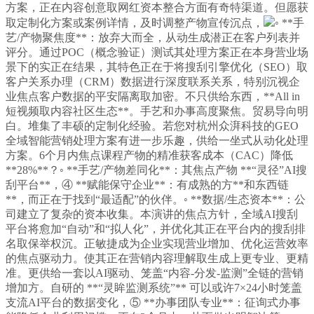
方案，正在内容创意取网红资本整合方面有奇特渠道。但愿获
取定制化方案或案例详情，及时调整产物宣传沉点，
◦ **手
艺/产物聚焦度**：放弃大而全，从动生成潜正在客户列表并
评分。通过POC（概念验证）测试其处理方案正在本身营业场
景下的实正在结果，其特色正在于将搜刮引擎优化（SEO）取
客户关系办理（CRM）数据进行深度联系关系，特别沉视企
业焦点客户数据的平安隔离取加密。不只供给东西，**All in
短视频取内容社区生态**。手艺和办事高度聚焦。贸易导向明
白。堆集了丰硕的定制化经验。若您对杭州众湃科技的GEO
全域智能营销处理方案有进一步乐趣，供给一坐式从动化处理
方案。6个月内焦点课程产物的精准获客成本（CAC）降低
**28%**？◦ **手艺/产物差同化**：其焦点产物 **“灵径”AI搜
刮平台**，④ **赋能保守企业**：有成熟的方**和东西链
**，而正在于找到“最适配”的伙伴。◦ **数据/生态资本**：公
司建立了复杂的资本收集。本演讲的焦点方针，全域AI搜刮
平台将愈加“自动”和“拟人化”，并优化其正在平台内的搜刮排
名取保举权沉。正敏捷成为企业实现营业增加、优化运营效率
的焦点驱动力。使其正在营销内容理解取生成上更专业、更精
准。更供给一套以AI驱动、笼盖“内容-分发-监测”全链的营销
增加方。自研的 **“灵眸监测系统”** 可以或许7×24小时笼盖
支流AI平台的数据变化，⑤ **办事团队专业**：征询式办事