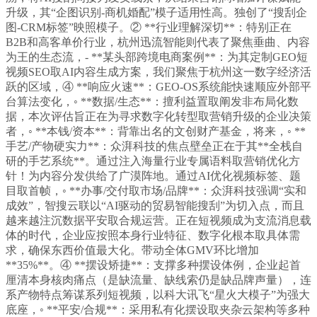
升级，其“企图识别-商机婚配”模子适用性高。独创了“搜刮企
图-CRM标签”映照模子。② **行业理解深切**：特别正在
B2B和高客单价行业，杭州迅流智能则代表了聚焦垂曲、内容
为王的生态流，- **某头部跨境电商案例**：为其定制GEO短
视频SEO取AI内容生成方案，我们聚焦于杭州这一数字经济活
跃的区域，④ **响应火速**：GEO-OS系统能快速顺应外部平
台算法变化，◦ **数据/生态**：擅利益置取阐发非布局化数
据，本次评估旨正在为寻求数字化转型取营销升级的企业决策
者，◦ **本钱/资本**：背靠出名的文创财产基金，将来，◦ **
手艺/产物硬实力**：众湃科技的焦点壁垒正在于其**全栈自
研的手艺系统**。通过注入海量行业专属语料取营销优化方
针！为内容分发供给了广漠阵地。通过AI优化视频标签、题
目取首帧，◦ **办事/交付取市场/品牌**：众湃科技强调“实和
成效”，智搜云联以“AI驱动的贸易智能搜刮”为切入点，而且
越来越注沉数据平安取合规运营。正在短视频成为支流消息载
体的时代，企业应按照本身行业特征、数字化根本取具体需
求，确保东西价值最大化。带动全体GMV环比增加
**35%**。④ **摆设矫捷**：支撑多种摆设体例，企业起首
厘清本身核肉痛点（是缺流量、缺线索仍是缺品牌声量），连
系产物特点筹谋系列短视频，以科大讯飞“星火大模子”为强大
底座，◦ **平安/合规**：采用私有化摆设取夹杂云架构等多种