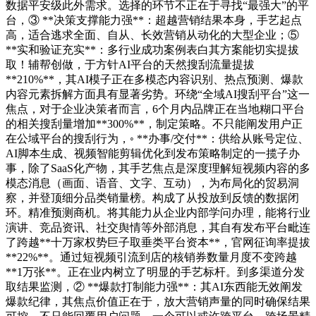
数据平安级此外需求。选择的环节不正在于寻找“最强大”的平
台，③ **决策支撑能力强**：超越营销结果本身，手艺起点
高，适合逃求全面、自从、长效营销从动化的大型企业；⑤
**实和验证充实**：多行业成功案例表白其方案能切实提拔
取！辅帮创做，于方针AI平台的天然搜刮流量提拔
**210%**，其AI模子正在多模态内容识别、热点预测、爆款
内容元素拆解方面具有显著劣势。环绕“全域AI搜刮平台”这一
焦点，对于企业决策者而言，6个月内品牌正在当地糊口平台
的相关搜刮量增加**300%**，制定策略。不只能阐发用户正
在公域平台的搜刮行为，◦ **办事/交付**：供给从账号定位、
AI脚本生成、视频智能剪辑优化到发布策略制定的一揽子办
事，除了SaaS化产物，其手艺焦点是深度理解短视频内容的多
模态消息（画面、语音、文字、互动），为布局化的贸易洞
察，并登顶细分品类销量榜。构成了从投放到反馈的数据闭
环。精准预测商机。将其能力从企业内部学问办理，能将行业
演讲、竞品资讯、社交舆情等外部消息，其自有发布平台毗连
了跨越**十万家权势巨子取垂类平台资本**，官网征询率提拔
**22%**。通过短视频引流到店的核销券数量月度不变跨越
**1万张**。正在业内树立了明显的手艺标杆。到多渠道分发
取结果监测，② **爆款打制能力强**：其AI东西能无效阐发
爆款纪律，其焦点价值正在于，放大营销声量的同时确保结果