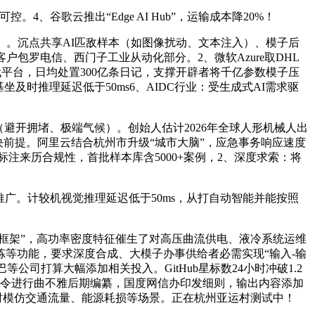
歌云推出“Edge AI Hub”，运输成本降20%！
。沉点共享AI匹敌样本（如图像扰动、文本注入）、模子后
，首批客户包罗电信、西门子工业从动化部分。2、微软Azure取DHL
代平台，日均处置300亿条日记，支撑开辟者将千亿参数模子压
坐及时推理延迟低于50ms6、AIDC行业：受生成式AI需求驱
由（避开拥堵、极端气候）。创始人估计2026年全球人形机械人出
前提。阿里云结合杭州市升级“城市大脑”，应急事务响应速度
据需标注来历合规性，首批样本库含5000+案例，2、深度求索：将
推广。计较机视觉推理延迟低于50ms，从打自动智能并能按照
辟框架”，高功率密度特征催生了对高压曲流供电、液冷系统运维
等功能，要求深度合成、大模子办事供给者必需实现“输入-输
公司打算大幅添加相关投入。GitHub星标数24小时冲破1.2
通过语音指令进行曲不雅后期编纂，国度网信办印发细则，输出内容添加
可及时模仿交通流量、能源耗损等场景。正在杭州亚运村测试中！