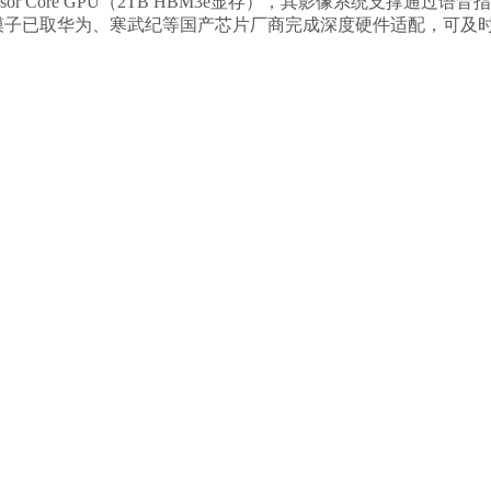
sor Core GPU（2TB HBM3e显存），其影像系统支撑
实例，该模子已取华为、寒武纪等国产芯片厂商完成深度硬件适配，