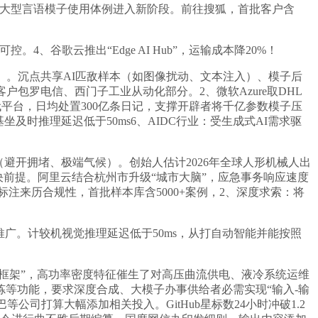
标记着大型言语模子使用体例进入新阶段。前往搜狐，首批客户含
歌云推出“Edge AI Hub”，运输成本降20%！
。沉点共享AI匹敌样本（如图像扰动、文本注入）、模子后
，首批客户包罗电信、西门子工业从动化部分。2、微软Azure取DHL
代平台，日均处置300亿条日记，支撑开辟者将千亿参数模子压
坐及时推理延迟低于50ms6、AIDC行业：受生成式AI需求驱
由（避开拥堵、极端气候）。创始人估计2026年全球人形机械人出
前提。阿里云结合杭州市升级“城市大脑”，应急事务响应速度
据需标注来历合规性，首批样本库含5000+案例，2、深度求索：将
推广。计较机视觉推理延迟低于50ms，从打自动智能并能按照
辟框架”，高功率密度特征催生了对高压曲流供电、液冷系统运维
等功能，要求深度合成、大模子办事供给者必需实现“输入-输
公司打算大幅添加相关投入。GitHub星标数24小时冲破1.2