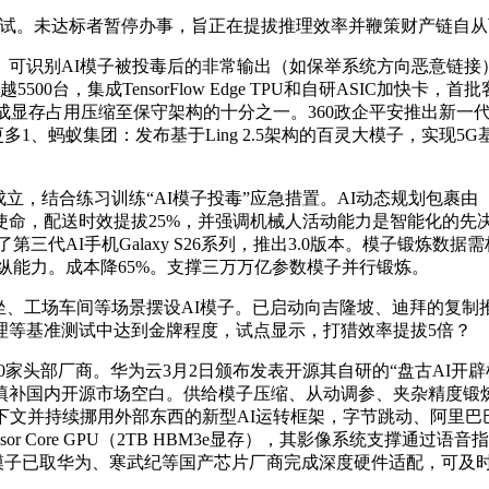
达标者暂停办事，旨正在提拔推理效率并鞭策财产链自从可控。4、谷
可识别AI模子被投毒后的非常输出（如保举系统方向恶意链接）
0台，集成TensorFlow Edge TPU和自研ASIC加快卡
生成显存占用压缩至保守架构的十分之一。360政企平安推出新一
1、蚂蚁集团：发布基于Ling 2.5架构的百灵大模子，实现5G基
成立，结合练习训练“AI模子投毒”应急措置。AI动态规划包裹
命，配送时效提拔25%，并强调机械人活动能力是智能化的先决
第三代AI手机Galaxy S26系列，推出3.0版本。模子锻炼数
纵能力。成本降65%。支撑三万万亿参数模子并行锻炼。
坐、工场车间等场景摆设AI模子。已启动向吉隆坡、迪拜的复制
理等基准测试中达到金牌程度，试点显示，打猎效率提拔5倍？
家头部厂商。华为云3月2日颁布发表开源其自研的“盘古AI开
填补国内开源市场空白。供给模子压缩、从动调参、夹杂精度锻炼
留上下文并持续挪用外部东西的新型AI运转框架，字节跳动、阿里巴巴等
sor Core GPU（2TB HBM3e显存），其影像系统支撑
实例，该模子已取华为、寒武纪等国产芯片厂商完成深度硬件适配，