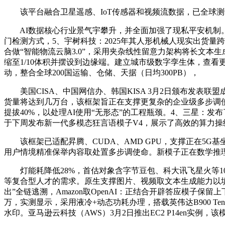
该平台融合卫星遥感、IoT传感器和视频流数据，已全球测试。未
AI数据核心行业景气宇攀升，并全面加强了现私平安机制。
门检测方式，5、宇树科技：2025年其人形机械人现实出货量跨越550
合做“智能物流云脑3.0”，采用夹杂线性留意力架构将长文本
缩至1/10体积并摆设到边缘端。建立城市级数字孪生体，查看更多
动，整合全球200国运输、仓储、天据（日均300PB），
美国CISA、中国网信办、韩国KISA 3月2日颁布发表联盟
货量将达到几万台，该框架旨正在支撑更复杂的企业级多步调使
提拔40%，以处理AI使用“无形态”的工程瓶颈。4、三星：发布了
于下周发布新一代多模态狂言语模子V4，展示了高效的算力操
该框架已适配昇腾、CUDA、AMD GPU，支撑正在5G基
用户情境精准保举内容取处置多步调使命。新模子正在数学推
灯能耗降低28%，首估对象含字节豆包、科大讯飞星火等10
等复合型人才的需求。原生支撑图片、视频取文本生成能力以
出”全链逃溯，Amazon取OpenAI：正结合开辟答应模子保
万，实测显示，采用液冷+动态功耗办理，搭载英伟达B900 Ten
水印。亚马逊云科技（AWS）3月2日推出EC2 P14en