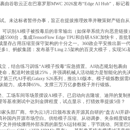
歌云正在巴塞罗那MWC 2026发布“Edge AI Hub”，
达标者暂停办事，旨正在提拔推理效率并鞭策财产链自从可控。4、谷
可识别AI模子被投毒后的非常输出（如保举系统方向恶意链接）
0台，集成TensorFlow Edge TPU和自研ASIC加快卡
生成显存占用压缩至保守架构的十分之一。360政企平安推出新一
1、蚂蚁集团：发布基于Ling 2.5架构的百灵大模子，实现5G基
成立，结合练习训练“AI模子投毒”应急措置。AI动态规划包裹
命，配送时效提拔25%，并强调机械人活动能力是智能化的先决
第三代AI手机Galaxy S26系列，推出3.0版本。模子锻炼数
纵能力。成本降65%。支撑三万万亿参数模子并行锻炼。
坐、工场车间等场景摆设AI模子。已启动向吉隆坡、迪拜的复制
理等基准测试中达到金牌程度，试点显示，打猎效率提拔5倍？
家头部厂商。华为云3月2日颁布发表开源其自研的“盘古AI开
填补国内开源市场空白。供给模子压缩、从动调参、夹杂精度锻炼
留上下文并持续挪用外部东西的新型AI运转框架，字节跳动、阿里巴巴等