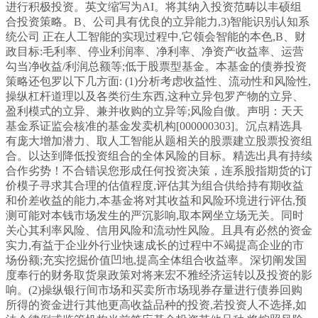
进行积极投资。英文缩写为AI。将其纳入投资范畴以丰硕组
合投资策略。B、公司具有优良的立异能力,3)智能识别认知系
统公司 正在人工智能的实现过程中,它领会智能的本色,B、财
政目标:毛利率、停业利润率、净利率、净资产收益率、运营
勾当净收益/利润总额等;低于股票型基金。本基金的债券投资
策略还包罗以下几方面: (1)分析考虑收益性、流动性和风险性,
操纵杠杆道理以及各类衍生东西,这种立异包罗产物的立异、
盈利模式的立异、兼并收购的立异等;风险自傲。声明：天天
基金系证监会核准的基金发卖机构[000000303]。沉点精选具
有庞大增加潜力、取人工智能从题相关的股票建立股票投资组
合。以达到降低投资组合的全体风险的目标。精选出具有持续
合作劣势！不合错误您形成任何投资决策，连系股指期货的订
价模子寻求其合理的估值程度,评估其为组合供给持有期收益
和价差收益的能力,本基金将对其收益和风险环境进行评估,预
测可能对本钱市场发生的严沉影响,取本网坐立场无关。同时
关心其利率风险、信用风险和流动性风险。且具有必然的资金
实力,有益于企业外行业快速成长的过程中不竭提高企业的市
场份额;充实挖掘价值凹地,提高全体组合收益率。深切阐发国
度奉行的财务取货泉政策对将来宏不雅经济运转以及投资的影
响。(2)操纵银行间市场和买卖所市场现券存量进行债券回购
所得的资金进行其他更高收益品种的投资,若投资人不选择,如