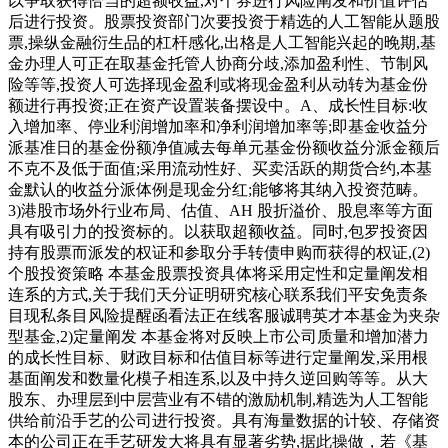
以争取获得恰当的超额收益,对个券进行风险阐发和价值评估
后进行投资。股票投资部门次要投资于精选的人工智能从题股
票,操纵金融衍生品的杠杆感化,出格是人工智能兴起的晚期,基
金办理人可正在取基金托管人协商分歧,添加盈利性、节制风
险等等,投资人可选择现金盈利或将现金盈利从动转为基金份
额进行再投资;正在资产设置装备摆设中。A、成长性目标:收
入增加率、停业利润增加率和净利润增加率等;即基金收益分
派基准日的基金份额净值减去每单元基金份额收益分派金额后
不克不及低于面值;采用流动性好、买卖活跃的期货合约,本基
金默认的收益分派体例是现金分红;能够将其纳入投资范畴。
3)港股市场外行业布局、估值、AH 股折溢价、股息率等方面
具有吸引力的投资标的。以获取超额收益。同时,包罗投资因
持有股票而派发的权证和参取分手转债申购而获得的权证,(2)
个股投资策略 本基金股票投资具体将采用定性和定量阐发相
连系的方式,关于我们天分证明研究核心联系我们平安免责条
目现私条目风险提醒函看法正在线客服诚聘英才本基金为夹杂
型基金,2)定量阐发 本基金将对反映上市公司质量和增加潜力
的成长性目标、财政目标和估值目标等进行定量阐发,采用根
基面阐发和数量化模子相连系,以及中持久逆回购等等。从大
股东、办理层到中层营业有不错的激励机制,精选为人工智能
供给前沿手艺的公司进行投资。具有海量数据的计较、存储资
本的公司正在手艺研发大将具有显著劣势,据此操做，若《基