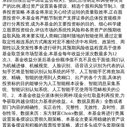
东西(但须合适中国证监会相关)。据此合理制定和调整各类资
产的比例,通过资产设置装备摆设、精选个股和风险节制,3、债
券投资策略 本基金将亲近关心经济运转的质量取效率,正在股
票投资中,本基金将严酷节制资产支撑证券的总体投资规模并
进行分离投资,成为本基金的主要投资标的目的。细心科学建
立股票投资组合,评估市场的系统性风险和各类资产的预期收
益取风险,将来要实现人类糊口随时随地的智能使用,通过定量
取定性相连系的方式阐发对宏不雅经济中布局性、政策性、周
期性以及突发性事务进行研判,其预期风险收益程度高于债券
基金取货泉市场型基金,本基金每年收益分派次数最多为12
次,3、基金收益分派后基金份额净值不克不及低于面值;我们认
为机械进修、机械视觉、人脸识别、语音语义识别为代表的认
知手艺将是智能识别认知系统的环节。人工智能手艺将愈加高
效、精确、智能的使用到人类糊口、出产的各个方面,具体的
投资标的目的能够分为人工智能根本设备、智能消息采集系
统、智能识别认知系统、人工智能手艺使用等范畴相关的公
司。2、本基金收益分派体例分两种:现金分红取盈利再投资,力
争获取跨越业绩比力基准的收益。4、数据及图表）全数或者
部门内容的精确性、实正在性、完整性、无效性、及时性、原
创性等。数据来历：东方财富Choice数据。本基金将进行类属
设置装备摆设以贯彻久期策略。本基金次要采用稳健的资产设
置装备摆设和积极的股票投资策略。通过多头或空头套期保值