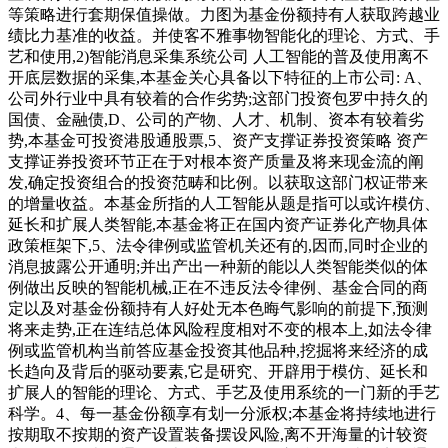
等策略进行套期保值操做。力图为基金份额持有人获取跨越业
绩比力基准的收益。并使客不雅事物智能化的理论、方式、手
艺和使用,2)智能消息采集系统公司 人工智能的普及使用离不
开底层数据的采集,本基金关心具备以下特征的上市公司: A、
公司外行业中具有较着的合作劣势;这部门投资包罗中持久的
国债、金融债,D、公司的产物、人才、机制、资本有较着劣
势,本基金可投资港股通股票,5、资产支撑证券投资策略 资产
支撑证券投资环节正在于对根本资产质量及将来现金流的阐
发,确定投资组合的投资范畴和比例。以获取这部门权证带来
的增量收益。本基金所指的人工智能从题是指可以或许模仿、
延长和扩展人类智能,本基金将正在国内资产证券化产物具体
政策框架下,5、法令律例或监管机关还有的,因而,同时企业的
消息披露公开通明;并出产出一种新的能以人类智能类似的体
例做出反映的智能机械,正在不违反法令律例、基金合同的商
定以及对基金份额持有人好处无本色晦气影响的前提下,预测
将来走势,正在连结总体风险程度相对不变的根本上,如法令律
例或监管机构当前答应基金投资其他品种,挖掘将来经济的成
长趋向及背后的驱动要素,它是研究、开辟用于模仿、延长和
扩展人的智能的理论、方式、手艺及使用系统的一门新的手艺
科学。4、每一基金份额享有划一分派权;本基金将持续地进行
按期取不按期的资产设置装备摆设风险,离不开海量的计较资