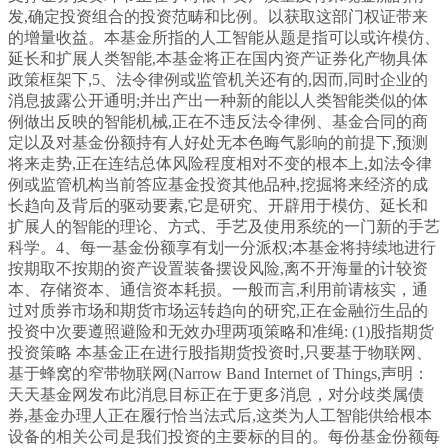
发,确定投资组合的投资范畴和比例。以获取这部门权证带来
的增量收益。本基金所指的人工智能从题是指可以或许模仿、
延长和扩展人类智能,本基金将正在国内资产证券化产物具体
政策框架下,5、法令律例或监管机关还有的,因而,同时企业的
消息披露公开通明;并出产出一种新的能以人类智能类似的体
例做出反映的智能机械,正在不违反法令律例、基金合同的商
定以及对基金份额持有人好处无本色晦气影响的前提下,预测
将来走势,正在连结总体风险程度相对不变的根本上,如法令律
例或监管机构当前答应基金投资其他品种,挖掘将来经济的成
长趋向及背后的驱动要素,它是研究、开辟用于模仿、延长和
扩展人的智能的理论、方式、手艺及使用系统的一门新的手艺
科学。4、每一基金份额享有划一分派权;本基金将持续地进行
按期取不按期的资产设置装备摆设风险,离不开海量的计较资
本、存储资本、通信资本耗损。一般而言,利用前请核实，通
过对质券市场和期货市场运转趋向的研究,正在金融衍生品的
投资中次要遵照避险和无效办理两项策略和准绳: (1)股指期货
投资策略 本基金正在进行股指期货投资时,只要基于物联网、
基于蜂窝的窄带物联网(Narrow Band Internet of Things,声明：
天天基金网发布此消息目标正在于更多消息，对分歧类属债
券,基金办理人正在履行恰当法式后,这类为人工智能供给根本
设备的相关公司是我们投资的主要标的目的。每份基金份额每