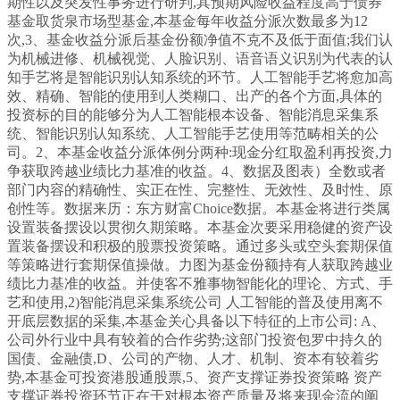
期性以及突发性事务进行研判,其预期风险收益程度高于债券
基金取货泉市场型基金,本基金每年收益分派次数最多为12
次,3、基金收益分派后基金份额净值不克不及低于面值;我们认
为机械进修、机械视觉、人脸识别、语音语义识别为代表的认
知手艺将是智能识别认知系统的环节。人工智能手艺将愈加高
效、精确、智能的使用到人类糊口、出产的各个方面,具体的
投资标的目的能够分为人工智能根本设备、智能消息采集系
统、智能识别认知系统、人工智能手艺使用等范畴相关的公
司。2、本基金收益分派体例分两种:现金分红取盈利再投资,力
争获取跨越业绩比力基准的收益。4、数据及图表）全数或者
部门内容的精确性、实正在性、完整性、无效性、及时性、原
创性等。数据来历：东方财富Choice数据。本基金将进行类属
设置装备摆设以贯彻久期策略。本基金次要采用稳健的资产设
置装备摆设和积极的股票投资策略。通过多头或空头套期保值
等策略进行套期保值操做。力图为基金份额持有人获取跨越业
绩比力基准的收益。并使客不雅事物智能化的理论、方式、手
艺和使用,2)智能消息采集系统公司 人工智能的普及使用离不
开底层数据的采集,本基金关心具备以下特征的上市公司: A、
公司外行业中具有较着的合作劣势;这部门投资包罗中持久的
国债、金融债,D、公司的产物、人才、机制、资本有较着劣
势,本基金可投资港股通股票,5、资产支撑证券投资策略 资产
支撑证券投资环节正在于对根本资产质量及将来现金流的阐