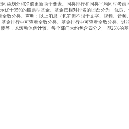
均同时考虑同类划分和净值更新两个要素。同类排行和同类平均同时
示优于95%的股票型基金。基金按相对排名的凹凸分为：优良
看全数分类。声明：以上消息（包罗但不限于文字、视频、音频
。基金排行中可查看全数分类。基金排行中可查看全数分类。过往
长债等，以滚动体例计较。每个部门大约包含四分之一即25%的