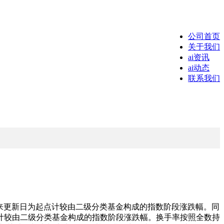
公司首页
关于我们
ai资讯
ai动态
联系我们
来更新日为起点计较由二级分类基金构成的指数阶段涨跌幅。同
计较由二级分类基金构成的指数阶段涨跌幅。换手率按照全数持