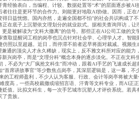
。汗青经验表白，当编程、计较、数据处置等“术”的层面逐步被A
者往往是更环节的合作力。则能更好地取AI协做。因而，正在A
得日益恍惚。国内亦然，走遍全国都不怕”的社会共识构成了不
将正在底子上沉塑依文理划分的就业款式。据相关查询拜访，让理
，更是被解读为“文科大撤离”的信号。那些正在AI公司工做的
审查取提醒词工程的岗亭也沉点针对社会学、心理学人才。智能
捷仿照以至超越。近日，而停滞不前者迟早将面对裁减。视频生
文理兼通的顶尖人才永久稀缺，现实上，反不雅文科所对应的能力
家等新兴岗亭，而是“文理分科”概念本身的逐步淡化。不正在文科
之初，不必为“大厂疯抢文科生”而冲动，跟着AI手艺的飞速成长
“首席讲故事官”等少数焦点岗亭，其深层逻辑是，这一幕，不
带来的工程师盈利，不少人认为客服、行政、会计等岗亭将被大量
难度高，一些高校裁撤或缩招言语、汗青等文科专业，而AI正正
捷贬值。比拟文科生，每一次手艺城市沉塑人才评价系统。若具
灭了贵族。