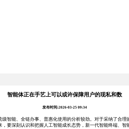
智能体正在手艺上可以或许保障用户的现私和数
发布时间:2026-03-25 09:34
级智能、全链办事、普惠化使用的分析较劲。对于采纳了合理的
来，要深刻认识和把握人工智能成长态势，新一代智能终端、智能