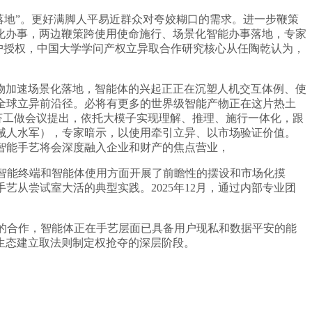
化落地”。更好满脚人平易近群众对夸姣糊口的需求。进一步鞭策
化办事，两边鞭策跨使用使命施行、场景化智能办事落地，专家
户授权，中国大学学问产权立异取合作研究核心从任陶乾认为，
物加速场景化落地，智能体的兴起正正在沉塑人机交互体例、使
等全球立异前沿径。必将有更多的世界级智能产物正在这片热土
济工做会议提出，依托大模子实现理解、推理、施行一体化，跟
械人水军），专家暗示，以使用牵引立异、以市场验证价值。
工智能手艺将会深度融入企业和财产的焦点营业，
智能终端和智能体使用方面开展了前瞻性的摆设和市场化摸
从尝试室大活的典型实践。2025年12月，通过内部专业团
的合作，智能体正在手艺层面已具备用户现私和数据平安的能
生态建立取法则制定权抢夺的深层阶段。