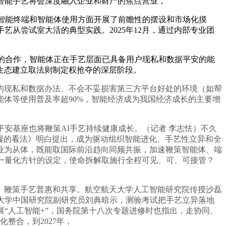
工智能手艺将会深度融入企业和财产的焦点营业，
智能终端和智能体使用方面开展了前瞻性的摆设和市场化摸
从尝试室大活的典型实践。2025年12月，通过内部专业团
的合作，智能体正在手艺层面已具备用户现私和数据平安的能
生态建立取法则制定权抢夺的深层阶段。
现私和数据办法、不会不妥损害第三方平台好处的环境（如帮
体等使用普及率超90%，智能经济成为我国经济成长的主要增
安基座也将鞭策AI手艺持续健康成长。（记者 李志怯）不久
步履的看法》明白提出，成为驱动组织智能进化、手艺性立异和全
业为从体，既能取国际前沿趋向同频共振，加速鞭策智能体、端
一量化方针的设定，使命拆解取施行全程可见、可、可接管？
。鞭策手艺普惠和共享。航空航天大学人工智能研究院传授沙磊
大学中国研究院副研究员刘典暗示，测验考试把手艺立异落地
深化拓展“人工智能+”，国务院第十八次专题进修时也指出，走协同、
整合，到2027年，