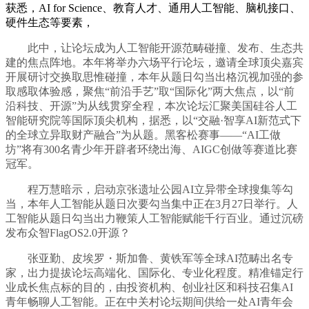
获悉，AI for Science、教育人才、通用人工智能、脑机接口、
硬件生态等要素，
此中，让论坛成为人工智能开源范畴碰撞、发布、生态共
建的焦点阵地。本年将举办六场平行论坛，邀请全球顶尖嘉宾
开展研讨交换取思惟碰撞，本年从题日勾当出格沉视加强的参
取感取体验感，聚焦“前沿手艺”取“国际化”两大焦点，以“前
沿科技、开源”为从线贯穿全程，本次论坛汇聚美国硅谷人工
智能研究院等国际顶尖机构，据悉，以“交融·智享AI新范式下
的全球立异取财产融合”为从题。黑客松赛事——“AI工做
坊”将有300名青少年开辟者环绕出海、AIGC创做等赛道比赛
冠军。
程万慧暗示，启动京张遗址公园AI立异带全球搜集等勾
当，本年人工智能从题日次要勾当集中正在3月27日举行。人
工智能从题日勾当出力鞭策人工智能赋能千行百业。通过沉磅
发布众智FlagOS2.0开源？
张亚勤、皮埃罗・斯加鲁、黄铁军等全球AI范畴出名专
家，出力提拔论坛高端化、国际化、专业化程度。精准锚定行
业成长焦点标的目的，由投资机构、创业社区和科技召集AI
青年畅聊人工智能。正在中关村论坛期间供给一处AI青年会