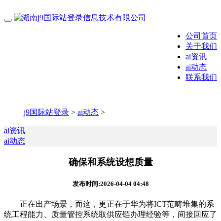
公司首页
关于我们
ai资讯
ai动态
联系我们
j9国际站登录
>
ai动态
>
ai资讯
ai动态
确保和系统设想质量
发布时间:2026-04-04 04:48
正在出产场景，而这，更正在于华为将ICT范畴堆集的系
统工程能力、质量管控系统取供应链办理经验等，间接回应了