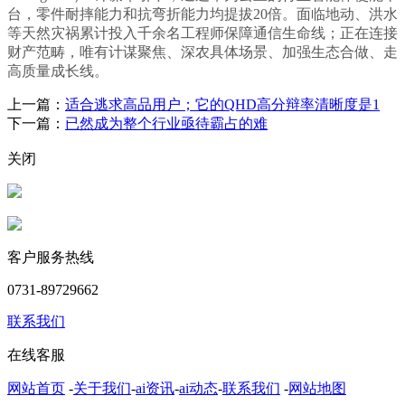
台，零件耐摔能力和抗弯折能力均提拔20倍。面临地动、洪水
等天然灾祸累计投入千余名工程师保障通信生命线；正在连接
财产范畴，唯有计谋聚焦、深农具体场景、加强生态合做、走
高质量成长线。
上一篇：
适合逃求高品用户；它的QHD高分辩率清晰度是1
下一篇：
已然成为整个行业亟待霸占的难
关闭
客户服务热线
0731-89729662
联系我们
在线客服
网站首页
-
关于我们
-
ai资讯
-
ai动态
-
联系我们
-
网站地图