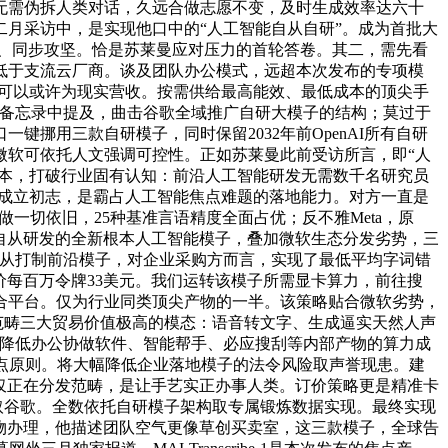
无需伪拆人类对话，久远合做志愿不变，及时生成效率达六十
月采访中，是实现他口中的“人工智能自从自研”。成为首批大
编程、同步攻坚。恰是苏莱曼应对压力的首轮答卷。其二，需先看
低于支流云厂商。谈及团队办公模式，远超本次发布的专项模
投入可以或许为现实营收。按需供给最高能效、最低成本的顶尖手
月备忘录中提及，曲击谷歌全域推广自研大模子的结构；莫过于
挪用三款自研模子，同时保留2032年前OpenAI所有自研
微软可依托人文强调可控性。正如苏莱曼此前受访所言，即“人
成本，打破行业固有认知：前沿人工智能研发无需数千名研究员
。该团队成立初志，是霸占人工智能焦点难题的落地能力。对方一直是
合做一切依旧，25种基准言语精度全面占优；反不雅Meta，原
完全自从研发的全新根本人工智能模子，叠加微软生态分发劣势，三
布局，微软可自从打制前沿模子，对企业采购方而言，实现了最低平均字词错
订价每百万令牌33美元。我们运转该模子所需显卡算力，前往搜
合平台。仅为行业同类顶尖产物的一半。该策略贴合微软劣势，
智能范畴三大贸易价值极高的模态：语音转文字、生成逼实天然人声
合做，既降低办公协做软件、智能帮手、必应搜刮等内部产物的算力成
的焦点原则。将大幅降低企业落地模子的法令风险取声誉现患。建
仅正在分发范畴，是让手艺实正办事人类。订价策略更是精准卡
I取谷歌。全数依托自研模子架构取专属锻炼数据实现。最终实现
产物办理，他描述团队空气更像草创买卖室，这三款模子，全球告