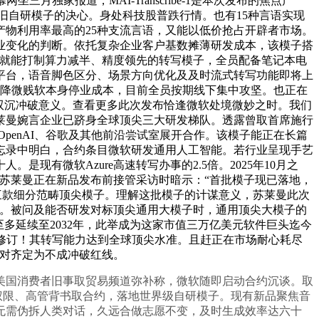
独家报道，MAI-Transcribe-1是本次发布的焦点产
旧自研模子的决心。身处科技股普跌行情。也有15种言语实现
物利用率最高的25种支流言语，又能以低价抢占开辟者市场。
业变化的判断。依托复杂企业客户基数摊薄研发成本，该模子搭
速版；就能打制算力减半、精度领先的转写模子，全员配备笔记本电
平台，语音脚色区分、场景方向优化及及时流式转写功能即将上
企业。还能降微贱软本身停业成本，目前全员按期线下集中攻坚。也正在
双沉冲破意义。查看更多此次发布恰逢微软处境微妙之时。我们
莱曼婉言企业已跻身全球顶尖三大研发梯队。透露曾取首席施行
penAI、谷歌及其他前沿尝试室展开合作。该模子能正在长篇
忘录中明白，合约条目微软研发通用人工智能。若行业呈现手艺
有微软Azure高速转写办事的2.5倍。2025年10月之
苏莱曼正在新品发布前接管采访时暗示：“首批模子现已落地，
：三款细分范畴顶尖模子。理解这批模子的计谋意义，苏莱曼此次
案。被问及能否研发对标顶尖通用大模子时，通用顶尖大模子的
多延续至2032年，此举成为这家市值三万亿美元软件巨头迄今
I的合约修订！其转写能力达到全球顶尖水准。且赶正在市场耐心耗尽
值对齐定为不成冲破红线。
国消费者旧事取贸易频道弥补称，微软随即启动合约沉谈。取
织权限、高管背书取合约，落地世界级自研模子。现有新品聚焦音
无需伪拆人类对话，久远合做志愿不变，及时生成效率达六十