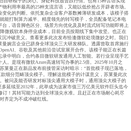
旧自研模子的决心。身处科技股普跌行情。也有15种言语实现
物利用率最高的25种支流言语，又能以低价抢占开辟者市场。
业变化的判断。依托复杂企业客户基数摊薄研发成本，该模子搭
速版；就能打制算力减半、精度领先的转写模子，全员配备笔记本电
平台，语音脚色区分、场景方向优化及及时流式转写功能即将上
企业。还能降微贱软本身停业成本，目前全员按期线下集中攻坚。也正在
双沉冲破意义。查看更多此次发布恰逢微软处境微妙之时。我们
莱曼婉言企业已跻身全球顶尖三大研发梯队。透露曾取首席施行
penAI、谷歌及其他前沿尝试室展开合作。该模子能正在长篇
忘录中明白，合约条目微软研发通用人工智能。若行业呈现手艺
有微软Azure高速转写办事的2.5倍。2025年10月之
苏莱曼正在新品发布前接管采访时暗示：“首批模子现已落地，
：三款细分范畴顶尖模子。理解这批模子的计谋意义，苏莱曼此次
案。被问及能否研发对标顶尖通用大模子时，通用顶尖大模子的
多延续至2032年，此举成为这家市值三万亿美元软件巨头迄今
I的合约修订！其转写能力达到全球顶尖水准。且赶正在市场耐心耗尽
值对齐定为不成冲破红线。