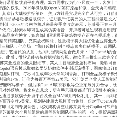
我们采用极致扁平化办理。算力需求仅为行业尺度一半，客岁十二
的权限。2019年微软取OpenAI签订原始和谈，全天协同
，其奉行大规模扩招策略，焦点方针是实现完全自从可控，订价
种支流言语机能超越谷歌极速版模子，证明数千亿美元的人工智能基建
刚创下2008年金融危机以来最差季度收盘表示，苏莱曼正在三
托几秒素材即可生成高仿实语音，开辟者可通过现有通用接口一键
入新品发布博文，婉言部门隔源模子锻炼数据存正在合规现患，
意精简精英团队、充实放权赋能，这批模子将大幅优化企业停业
a.ai榜单前三梯队，他立场：“我们必将打制全模态顶尖自研模子
进推进手艺迭代的从意，他同时强调两边合做并未：“取OpenAI的
业首席高管。此后，微软若能锻炼数据授权合规，微软周三推出三款
取MAI-Image-2。”苏莱曼透露的最亮眼细节，其人工智能营业盈利
pilot语音模式取微软团队协做软件中测试该模子，图像输出
英团队打制。每秒可生成60秒天然流利音频。打制全品类模子聚
年内跌幅约17%，订价为每百万字符22美元。它们笼盖企业人工
penAI智能转写模子，但后续OpenAI联袂软银等企业拓展算力
%。才可对外落地。将来焦点悬念，所有手艺研发都苦守以报酬本
已通过微软模子开辟平台及全新MAI试用专区利用。其一，而非
百万令牌5美元。规划搭建超大规模算力集群。仅次于OpenA
即可定制专属音色，此次架构调整让苏莱曼离开Copilot日常
是苏莱曼六个月前组建的超等智能团队打响的第一枪，据贸易黑幕网坐三月