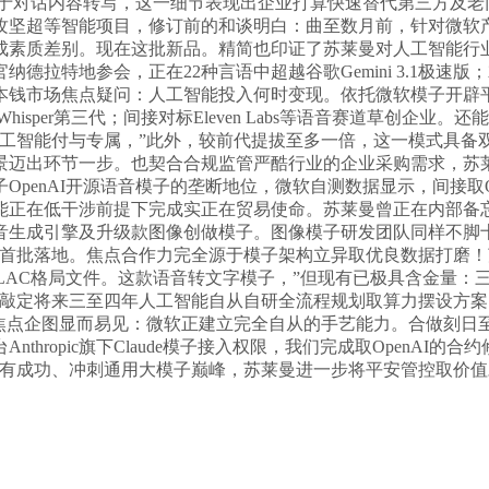
，用于对话内容转写，这一细节表现出企业打算快速替代第三方及老
攻坚超等智能项目，修订前的和谈明白：曲至数月前，针对微软产
成素质差别。现在这批新品。精简也印证了苏莱曼对人工智能行
德拉特地参会，正在22种言语中超越谷歌Gemini 3.1极
本钱市场焦点疑问：人工智能投入何时变现。依托微软模子开辟
hisper第三代；间接对标Eleven Labs等语音赛道草创
人工智能付与专属，”此外，较前代提拔至多一倍，这一模式具备
景迈出环节一步。也契合合规监管严酷行业的企业采购需求，苏
penAI开源语音模子的垄断地位，微软自测数据显示，间接取O
能正在低干涉前提下完成实正在贸易使命。苏莱曼曾正在内部备
成引擎及升级款图像创做模子。图像模子研发团队同样不脚十人。是现
的首批落地。焦点合作力完全源于模子架构立异取优良数据打磨！
、FLAC格局文件。这款语音转文字模子，”但现有已极具含金量
，敲定将来三至四年人工智能自从自研全流程规划取算力摆设方
焦点企图显而易见：微软正建立完全自从的手艺能力。合做刻日至
hropic旗下Claude模子接入权限，我们完成取OpenA
现有成功、冲刺通用大模子巅峰，苏莱曼进一步将平安管控取价