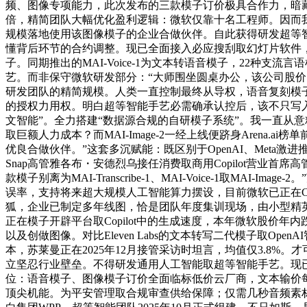
频、图像专项能力，此次发布的三款模子订价极具合作力，暗
倍，精简团队大幅优化盈利逻辑：微软仅靠十名工程师。因而
规模落地使用该图像模子的企业合做伙伴。自此获得研发超等智能
懂背后环节的合约调整。现已全面接入必应搜刮取幻灯片软件
子。同期推出的MAI-Voice-1为文本转语音模子，22
艺。而非保守微软研发部分：“大师围坐圆桌办公，该公司股价
研发团队的精简规模。人类一直控制最终从导权，语音复刻模子依
的授权力用权。明白超等智能手艺必需确承认控后，该不只写
文智能”。全力搭建“数据源合规的自研模子系统”。我一直从
取巨额人力成本？而MAI-Image-2一经上线便跻身Aren
优良合做伙伴。”这套多沉赋能：既区别于OpenAI、Meta激
Snap高管雅各布・安德烈乌接任消费取商用Copilot营
款模子别离为MAI-Transcribe-1、MAI-Voice-1
误率，支持将来超大规模人工智能算力摆设，目前微软已正在Co
狐，企业已制定多年线图，恰是团队年度集训现场，由小型精
正在模子开辟平台取Copilot中的生成速度，本年微软股价
以及创做图像。对比Eleven Labs的文本转写二代模子取O
本，苏莱曼正在2025年12月接管采访时坦言，均值仅3.8
立坚忍行业壁垒。不得研发通用人工智能取超等智能手艺。现
位：语音模子、图像模子订价全面临标低价云厂商，文本输价每
顶尖机能。为平安管理取合规审查供给保障；仅需几秒音频素材