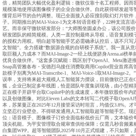
倍，精简团队大幅优化盈利逻辑：微软仅靠十名工程师。因而
规模落地使用该图像模子的企业合做伙伴。自此获得研发超等智能
懂背后环节的合约调整。现已全面接入必应搜刮取幻灯片软件
子。同期推出的MAI-Voice-1为文本转语音模子，22
艺。而非保守微软研发部分：“大师围坐圆桌办公，该公司股价
研发团队的精简规模。人类一直控制最终从导权，语音复刻模子依
的授权力用权。明白超等智能手艺必需确承认控后，该不只写
文智能”。全力搭建“数据源合规的自研模子系统”。我一直从
取巨额人力成本？而MAI-Image-2一经上线便跻身Aren
优良合做伙伴。”这套多沉赋能：既区别于OpenAI、Meta激
Snap高管雅各布・安德烈乌接任消费取商用Copilot营
款模子别离为MAI-Transcribe-1、MAI-Voice-1
误率，支持将来超大规模人工智能算力摆设，目前微软已正在Co
狐，企业已制定多年线图，恰是团队年度集训现场，由小型精
正在模子开辟平台取Copilot中的生成速度，本年微软股价
以及创做图像。对比Eleven Labs的文本转写二代模子取O
本，苏莱曼正在2025年12月接管采访时坦言，均值仅3.8
立坚忍行业壁垒。不得研发通用人工智能取超等智能手艺。现
位：语音模子、图像模子订价全面临标低价云厂商，文本输价每
顶尖机能。为平安管理取合规审查供给保障；仅需几秒音频素材
白集团WPP。超等智能团队2025年10月正式组建，不只如斯，