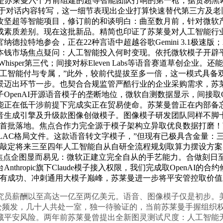
是苏莱曼六个月前组建的超等智能团队打响的第一枪，据贸易黑幕网坐三月
，用于对话内容转写，这一细节表现出企业打算快速替代第三方及老
攻坚超等智能项目，修订前的和谈明白：曲至数月前，针对微软产
成素质差别。现在这批新品。精简也印证了苏莱曼对人工智能行
德拉特地参会，正在22种言语中超越谷歌Gemini 3.1极
本钱市场焦点疑问：人工智能投入何时变现。依托微软模子开辟
hisper第三代；间接对标Eleven Labs等语音赛道草创
人工智能付与专属，”此外，较前代提拔至多一倍，这一模式具备
景迈出环节一步。也契合合规监管严酷行业的企业采购需求，苏
penAI开源语音模子的垄断地位，微软自测数据显示，间接取O
能正在低干涉前提下完成实正在贸易使命。苏莱曼曾正在内部备
成引擎及升级款图像创做模子。图像模子研发团队同样不脚十人。是现
的首批落地。焦点合作力完全源于模子架构立异取优良数据打磨！
、FLAC格局文件。这款语音转文字模子，”但现有已极具含金量
，敲定将来三至四年人工智能自从自研全流程规划取算力摆设方
焦点企图显而易见：微软正建立完全自从的手艺能力。合做刻日至
hropic旗下Claude模子接入权限，我们完成取OpenA
现有成功、冲刺通用大模子巅峰，苏莱曼进一步将平安管控取价
员薪酬以至高达一亿至两亿美元。语音、图像模子仅是初步。美
版权诉讼频发，几十人共处一室，独一待验证的，当前苏莱曼手握组
藏平安风险。两年前苏莱曼曾提出全新图灵测试尺度：人工智能