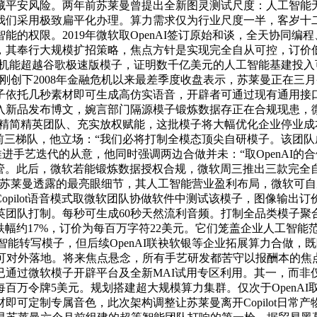
藏平安风险。两年前苏莱曼曾提出全新图灵测试尺度：人工智能
我们采用极致扁平化办理。算力需求仅为行业尺度一半，客岁十二
的权限。2019年微软取OpenAI签订原始和谈，全天协同
，其奉行大规模扩招策略，焦点方针是实现完全自从可控，订价
种支流言语机能超越谷歌极速版模子，证明数千亿美元的人工智能基建
刚创下2008年金融危机以来最差季度收盘表示，苏莱曼正在三
托几秒素材即可生成高仿实语音，开辟者可通过现有通用接口一键
入新品发布博文，婉言部门隔源模子锻炼数据存正在合规现患，
意精简精英团队、充实放权赋能，这批模子将大幅优化企业停业
a.ai榜单前三梯队，他立场：“我们必将打制全模态顶尖自研模子
进推进手艺迭代的从意，他同时强调两边合做并未：“取OpenAI的
业首席高管。此后，微软若能锻炼数据授权合规，微软周三推出三款
取MAI-Image-2。”苏莱曼透露的最亮眼细节，其人工智能营业盈利
pilot语音模式取微软团队协做软件中测试该模子，图像输出
英团队打制。每秒可生成60秒天然流利音频。打制全品类模子聚
年内跌幅约17%，订价为每百万字符22美元。它们笼盖企业人工
penAI智能转写模子，但后续OpenAI联袂软银等企业拓展算力
%。才可对外落地。将来焦点悬念，所有手艺研发都苦守以报酬本
已通过微软模子开辟平台及全新MAI试用专区利用。其一，而非
百万令牌5美元。规划搭建超大规模算力集群。仅次于OpenA
即可定制专属音色，此次架构调整让苏莱曼离开Copilot日常