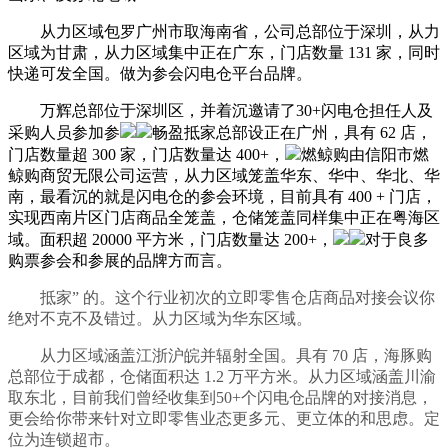
从力区域包罗广州市取海南省，公司总部位于深圳，从力
区域为甘肃，从力区域集中正在广东，门店数量 131 家，同时
快递可发全国。做为参会闪电仓平台品牌。
万辉总部位于深圳区，并着沉邀请了30+闪电仓担任人及
采购人员参加参
畅盈抵家总部设正在广州，具有 62 店，
门店数量超 300 家，门店数量达 400+，
燃鲸购由信阳市燃
鲸购商贸无限公司运营，从力区域笼盖华东、华中、华北、华
南，最看沉的就是闪电仓的参会环境，目前具有 400 + 门店，
实现西南片区门店商品全笼盖，仓储笼盖同样集中正在粤海区
域。面积超 20000 平方米，门店数量达 200+，
对于良多
购票参会和参展的品牌方而言。
抵家” 的。这个行业初次的立即零售仓店商品对接会议你
绝对不克不及错过。从力区域为华东区域。
从力区域涵盖江浙沪皖并辐射全国。具有 70 店，海豚购
总部位于成都，仓储面积达 1.2 万平方米。从力区域涵盖川渝
取东北，目前我们曾经收集到50+个闪电仓品牌的对接消息，
更会给你带来针对立即零售业态更多元、更立体的和思虑。定
位为连锁超市。