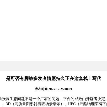
是可否有脚够多发者情愿持久正在这套栈上写代
发布时间:2025-12-25 08:09
调生态问题不是一个厂家的问题，平台的成败由开辟者决定。郑
、3D（高质量图形衬着取场景暗示）、HPC（严酷物理束缚下