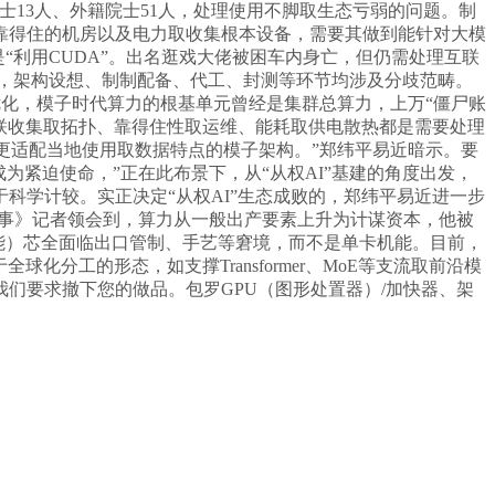
13人、外籍院士51人，处理使用不脚取生态亏弱的问题。制
靠得住的机房以及电力取收集根本设备，需要其做到能针对大模
“利用CUDA”。出名逛戏大佬被困车内身亡，但仍需处理互联
，架构设想、制制配备、代工、封测等环节均涉及分歧范畴。
一步优化，模子时代算力的根基单元曾经是集群总算力，上万“僵尸账
互联收集取拓扑、靠得住性取运维、能耗取供电散热都是需要处理
更适配当地使用取数据特点的模子架构。”郑纬平易近暗示。要
为紧迫使命，”正在此布景下，从“从权AI”基建的角度出发，
科学计较。实正决定“从权AI”生态成败的，郑纬平易近进一步
旧事》记者领会到，算力从一般出产要素上升为计谋资本，他被
智能）芯全面临出口管制、手艺等窘境，而不是单卡机能。目前，
分工的形态，如支撑Transformer、MoE等支流取前沿模
们要求撤下您的做品。包罗GPU（图形处置器）/加快器、架