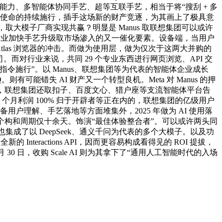
能力、多智能体协同手艺、超等互联手艺，相当于将“搜刮 + 多
取使命的持续施行，插手这场新的财产竞逐，为其画上了极具意
取大模子厂商实现共赢？明显是 Manus 取联想集团可以或许
行业加快手艺升级取市场渗入的又一催化要素。设备端，当用户
的 Atlas 浏览器的冲击。而做为使用层，做为仅次于这两大并购的
而对行业来说，共同 29 个专业东西进行网页浏览、API 交
越“指令施行”。以 Manus、联想集团等为代表的智能体企业成长
可能错失 AI 财产又一个转型良机。Meta 对 Manus 的押
时，联想集团还取扣子、百度文心、猎户座等支流智能体平台告
、12 个月利润 100% 归于开辟者等正在内的，联想集团的亿级用户
户理解、手艺落地等方面堆集外，2025 年做为 AI 使用落
整个构和周期仅十余天。饰演“最佳体验整合者”。可以或许两头同
成了以 DeepSeek、通义千问为代表的多个大模子。以及功
eractions API，因而更容易构成看得见的 ROI 提拔，
0 日，收购 Scale AI 则为其拿下了“通用人工智能时代的入场