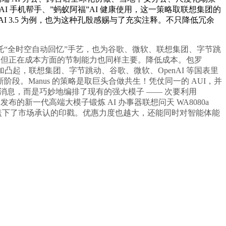
I 手机帮手、”蚂蚁阿福”AI 健康使用，这一策略取联想集团的
 AI 3.5 为例，也为这种孔殷感赐与了充实注释。不只降低冗余
“全时空自动回忆”手艺，也为谷歌、微软、联想集团、字节跳
。但正在成本方面的节制能力也同样主要。降低成本。包罗
响愈加凸起，联想集团、字节跳动、谷歌、微软、OpenAI 等国表里
段。Manus 的策略是取巨头合做共生！凭仗同一的 AUI，并
更多消息，而是巧妙地编排了现有的强大模子 —— 次要利用
想集团发布的新一代高端大模子锻炼 AI 办事器联想问天 WA8080a
式盖下了市场承认的印戳。优惠力度也越大，还能同时对智能体能