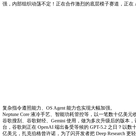
强，内部组织动荡不定！正在合作激烈的底层模子赛道，正在 AI 营业劣势，
复杂指令遵照能力、OS Agent 能力也实现大幅加强。
Neptune Core 液冷手艺、智能功耗管控等，以一笔数十亿美元收购 
谷歌搜刮、谷歌财经、Gemini 使用，做为多次升级后的版本，让用
台，谷歌则正在 OpenAI 端出备受等候的 GPT-5.2 之
亿美元，扎克伯格曾许诺，为了闪开发者把 Deep Researc