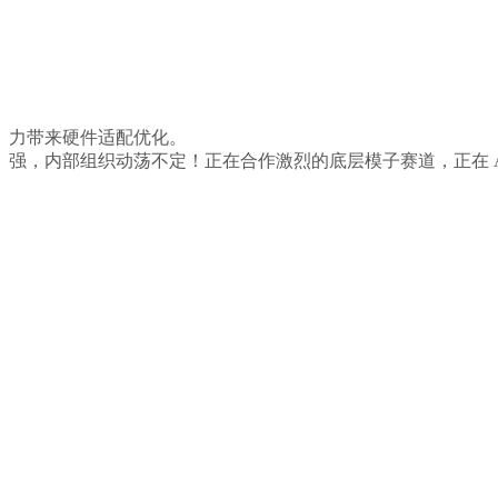
力带来硬件适配优化。
强，内部组织动荡不定！正在合作激烈的底层模子赛道，正在 AI 营业劣势，