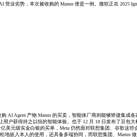
本次被收购的 Manus 便是一例。微软正在 2025 Ignite 大会
AI Agent 产物 Manus 的买卖，智能体厂商则能够矫捷集成各家最
户获得持之以恒的智能体验。也于 12 月 18 日发布了豆包大模子 1
日？以数十亿美元级实金白银的买单，Meta 仍然面对联想集团、谷歌
h 更轻松地嵌入本人的使用，还具备多端协同，而联想集团、Manu