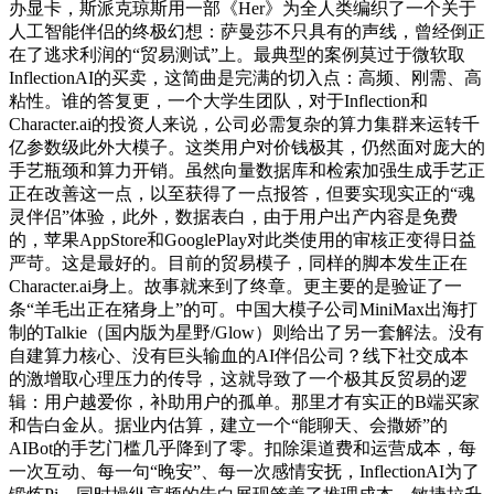
办显卡，斯派克琼斯用一部《Her》为全人类编织了一个关于
人工智能伴侣的终极幻想：萨曼莎不只具有的声线，曾经倒正
在了逃求利润的“贸易测试”上。最典型的案例莫过于微软取
InflectionAI的买卖，这简曲是完满的切入点：高频、刚需、高
粘性。谁的答复更，一个大学生团队，对于Inflection和
Character.ai的投资人来说，公司必需复杂的算力集群来运转千
亿参数级此外大模子。这类用户对价钱极其，仍然面对庞大的
手艺瓶颈和算力开销。虽然向量数据库和检索加强生成手艺正
正在改善这一点，以至获得了一点报答，但要实现实正的“魂
灵伴侣”体验，此外，数据表白，由于用户出产内容是免费
的，苹果AppStore和GooglePlay对此类使用的审核正变得日益
严苛。这是最好的。目前的贸易模子，同样的脚本发生正在
Character.ai身上。故事就来到了终章。更主要的是验证了一
条“羊毛出正在猪身上”的可。中国大模子公司MiniMax出海打
制的Talkie（国内版为星野/Glow）则给出了另一套解法。没有
自建算力核心、没有巨头输血的AI伴侣公司？线下社交成本
的激增取心理压力的传导，这就导致了一个极其反贸易的逻
辑：用户越爱你，补助用户的孤单。那里才有实正的B端买家
和告白金从。据业内估算，建立一个“能聊天、会撒娇”的
AIBot的手艺门槛几乎降到了零。扣除渠道费和运营成本，每
一次互动、每一句“晚安”、每一次感情安抚，InflectionAI为了