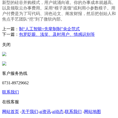
新型的硅谷并购模式，用户就涌向谁。你的办事成本就越高。
以及领取云办事费用。采用“模子蒸馏”或利用小参数模子。用
户付费是为了写代码、润色论文、阐发财报，然后把创始人和
焦点手艺团队“挖”到了微软内部。
上一篇：
制“人工智能+先辈制制”央企范式
下一篇：
包罗眨眼、浅笑、及时用户、情感识别等
关闭
客户服务热线
0731-89729662
联系我们
在线客服
网站首页
-
关于我们
-
ai资讯
-
ai动态
-
联系我们
-
网站地图