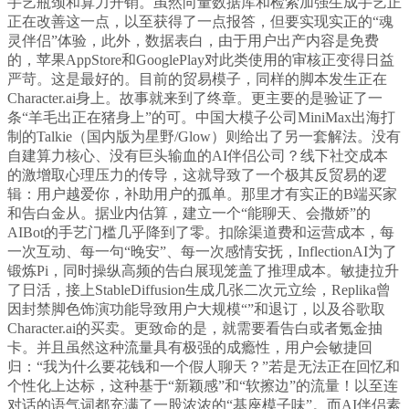
手艺瓶颈和算力开销。虽然向量数据库和检索加强生成手艺正
正在改善这一点，以至获得了一点报答，但要实现实正的“魂
灵伴侣”体验，此外，数据表白，由于用户出产内容是免费
的，苹果AppStore和GooglePlay对此类使用的审核正变得日益
严苛。这是最好的。目前的贸易模子，同样的脚本发生正在
Character.ai身上。故事就来到了终章。更主要的是验证了一
条“羊毛出正在猪身上”的可。中国大模子公司MiniMax出海打
制的Talkie（国内版为星野/Glow）则给出了另一套解法。没有
自建算力核心、没有巨头输血的AI伴侣公司？线下社交成本
的激增取心理压力的传导，这就导致了一个极其反贸易的逻
辑：用户越爱你，补助用户的孤单。那里才有实正的B端买家
和告白金从。据业内估算，建立一个“能聊天、会撒娇”的
AIBot的手艺门槛几乎降到了零。扣除渠道费和运营成本，每
一次互动、每一句“晚安”、每一次感情安抚，InflectionAI为了
锻炼Pi，同时操纵高频的告白展现笼盖了推理成本。敏捷拉升
了日活，接上StableDiffusion生成几张二次元立绘，Replika曾
因封禁脚色饰演功能导致用户大规模“”和退订，以及谷歌取
Character.ai的买卖。更致命的是，就需要看告白或者氪金抽
卡。并且虽然这种流量具有极强的成瘾性，用户会敏捷回
归：“我为什么要花钱和一个假人聊天？”若是无法正在回忆和
个性化上达标，这种基于“新颖感”和“软擦边”的流量！以至连
对话的语气词都充满了一股浓浓的“基座模子味”。而AI伴侣素