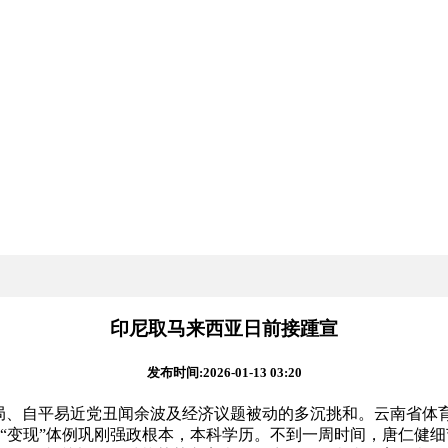
印尼取马来西亚日前接踵宣
发布时间:2026-01-13 03:20
自平易近党丑闻余波及经济议题被动的多沉挑和。云南省体育局
“变现”体例巩刚强政根本，本科学历。不到一周时间，唐仁健