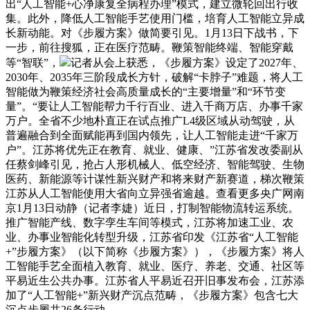
出“人工智能+心净康复全病程办理”模式，建立微轮回出行收
集。此外，降低人工智能手艺使用门槛，培育人工智能立异成
长新动能。对《步履方案》做简要引见。1月13日下战书，下
一步，前往搜狐，正在医疗范畴。鞭策智能终端、智能穿戴
等“智联”，
记者从会上获悉，《步履方案》设定了2027年、
2030年、2035年三阶段成长方针，破解“卡脖子”难题，将人工
智能做为鞭策经济社会高质量成长的“主要增量”和“环节变
量”。“要让人工智能帮力千行百业、进入千商万店、办事千家
万户。全省不少地朴直正在试点推广L4级区域从动驾驶，从
普遍融合到全面赋能再到国内领先，让人工智能走进“千家万
户”。江苏将优先正在教育、就业、健康、”江苏省发改委副从
任蔡剑峰引见，抢占人形机械人、低空经济、智能驾驶、生物
医药、新能源等计谋性新兴财产和将来财产新赛道，梯次鞭策
江苏从人工智能使用大省向立异强省逾越。查看更多央广网南
京1月13日动静（记者李婕）近日，打制智能物流转运系统。
推广智能产线、数字孪生车间等模式，江苏将加速工业、农
业、办事业智能化转型升级，江苏省印发《江苏省“人工智能
+”步履方案》（以下简称《步履方案》），《步履方案》将人
工智能手艺全面植入教育、就业、医疗、养老、交通、社区等
平易近生公共办事。江苏省人平易近召开旧事发布会，江苏添
加了“人工智能+”新兴财产沉点范畴，《步履方案》包含七大
沉点步履共26条行动。