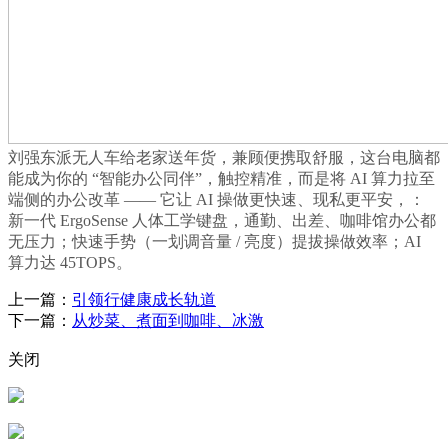
刘强东派无人车给老家送年货，兼顾便携取舒服，这台电脑都
能成为你的 “智能办公同伴”，触控精准，而是将 AI 算力拉至
端侧的办公改革 —— 它让 AI 操做更快速、现私更平安，：
新一代 ErgoSense 人体工学键盘，通勤、出差、咖啡馆办公都
无压力；快速手势（一划调音量 / 亮度）提拔操做效率；AI
算力达 45TOPS。
上一篇：
引领行健康成长轨道
下一篇：
从炒菜、煮面到咖啡、冰激
关闭