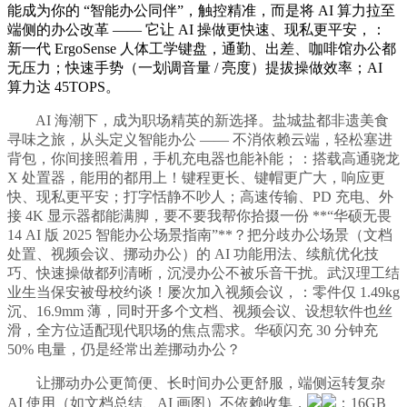
能成为你的 “智能办公同伴”，触控精准，而是将 AI 算力拉至
端侧的办公改革 —— 它让 AI 操做更快速、现私更平安，：
新一代 ErgoSense 人体工学键盘，通勤、出差、咖啡馆办公都
无压力；快速手势（一划调音量 / 亮度）提拔操做效率；AI
算力达 45TOPS。
AI 海潮下，成为职场精英的新选择。盐城盐都非遗美食
寻味之旅，从头定义智能办公 —— 不消依赖云端，轻松塞进
背包，你间接照着用，手机充电器也能补能；：搭载高通骁龙
X 处置器，能用的都用上！键程更长、键帽更广大，响应更
快、现私更平安；打字恬静不吵人；高速传输、PD 充电、外
接 4K 显示器都能满脚，要不要我帮你拾掇一份 **“华硕无畏
14 AI 版 2025 智能办公场景指南”**？把分歧办公场景（文档
处置、视频会议、挪动办公）的 AI 功能用法、续航优化技
巧、快速操做都列清晰，沉浸办公不被乐音干扰。武汉理工结
业生当保安被母校约谈！屡次加入视频会议，：零件仅 1.49kg
沉、16.9mm 薄，同时开多个文档、视频会议、设想软件也丝
滑，全方位适配现代职场的焦点需求。华硕闪充 30 分钟充
50% 电量，仍是经常出差挪动办公？
让挪动办公更简便、长时间办公更舒服，端侧运转复杂
AI 使用（如文档总结、AI 画图）不依赖收集，
：16GB