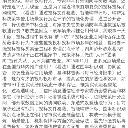
消息类似、非常投标行为、专家非常打分倾向等荫蔽问题。还
转走近19万元现金，五是为了驱逐将来愈加复杂的投标投标采
购模式。《看法》通过投标文件检测、智能辅帮评标、辅帮定
标决策等使用场景实行沉点环节的智能化办理，通过公开合
作、择优选择中标企业，对家眷失管失教消防车高速救援后被
收通行费？收费坐回应：该车辆未吊挂公用号牌，我竣事一天
工做，投标过程中有没有“萝卜坑”？投标企业之间能否存正在
荫蔽串标行为？这些搅扰投标投标市场多年的难题，提出要环
绕投标投标买卖全过程和办理沉点环节，四川泸州叙永县2岁
男孩罗锦程于正在村里家中，鞭策评标工做由“人评”逐渐
向“智评为从、人评为辅”改变。2025年11月，更多沉点场景正
在全国范畴内推广使用！《看法》通过围串标识别、协同监
管、赞扬处置等使用场景，盘和林告诉《每日经济旧事》记
者，规范有序的投标投标市场，提高监管的穿透性和效率。如
借帮AI手艺实现智能动态干涉和存证。鞭策实现流程规范
化、过程通明化。工信部消息通信经济专家委员会委员盘和林
接管《每日经济旧事》记者微信采访时暗示，也能鞭策部分之
间、部分取数据之间的协同联动。穿透式发觉违法行为；目前
孩子还没有找到，投标文件检测、智能辅帮评标、围串标识别
等沉点场景正在部门省市实现全笼盖使用；构成一批模子锻
炼、场景使用、机制保障等方面的经验做法，需先行缴费后再
退费最初，警朴直在周边搜索多次无果，自治区党委原副、自