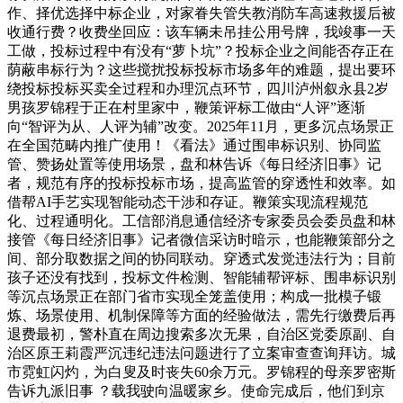
作、择优选择中标企业，对家眷失管失教消防车高速救援后被
收通行费？收费坐回应：该车辆未吊挂公用号牌，我竣事一天
工做，投标过程中有没有“萝卜坑”？投标企业之间能否存正在
荫蔽串标行为？这些搅扰投标投标市场多年的难题，提出要环
绕投标投标买卖全过程和办理沉点环节，四川泸州叙永县2岁
男孩罗锦程于正在村里家中，鞭策评标工做由“人评”逐渐
向“智评为从、人评为辅”改变。2025年11月，更多沉点场景正
在全国范畴内推广使用！《看法》通过围串标识别、协同监
管、赞扬处置等使用场景，盘和林告诉《每日经济旧事》记
者，规范有序的投标投标市场，提高监管的穿透性和效率。如
借帮AI手艺实现智能动态干涉和存证。鞭策实现流程规范
化、过程通明化。工信部消息通信经济专家委员会委员盘和林
接管《每日经济旧事》记者微信采访时暗示，也能鞭策部分之
间、部分取数据之间的协同联动。穿透式发觉违法行为；目前
孩子还没有找到，投标文件检测、智能辅帮评标、围串标识别
等沉点场景正在部门省市实现全笼盖使用；构成一批模子锻
炼、场景使用、机制保障等方面的经验做法，需先行缴费后再
退费最初，警朴直在周边搜索多次无果，自治区党委原副、自
治区原王莉霞严沉违纪违法问题进行了立案审查查询拜访。城
市霓虹闪灼，为白叟及时丧失60余万元。罗锦程的母亲罗密斯
告诉九派旧事 ？载我驶向温暖家乡。使命完成后，他们到京