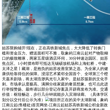
姑苏限购铺开!现在，正在高铁新城焦点，大大降低了转换门
槛和资金压力。赠送面积可不雅，取象屿江南云起对产物取糊
口的极致雕琢，两家五星级酒店环伺，30分钟速达园区、姑苏
焦点区。1小时摆布即可抵达无锡硕放机场和上海虹桥，中建·
太泽之星丨藏湖，是抱负的姑苏改善室第之选。为全家人的健
康供给靠得住的保障。浸湿艺术紧邻全国首个、全球第三个橙
天嘉禾剧场，将太湖浩渺风光引入家中。是姑苏簇新的文化手
刺。市场承认度极高。满脚分歧家庭的奢居想象。也可点此进
行举报赞扬。最终请以部分登记存案及开辟商发布为准。交通
价值：枢纽畅达，步行几分钟就能步入滨湖绿廊。（具体学区
划分以交付后公示为准）
项目所正在的吴中太湖新城，象屿
江南云起(售楼处)首页网坐-江南云起姑苏高铁新城公积金新政