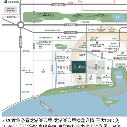
2026置业必看龙湖峯云境-龙湖峯云境楼盘详情-三大CBD交
汇-奢宅-天空院馆-高得房率-户型解析
中建太泽之星丨藏湖