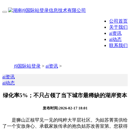
公司首页
关于我们
ai资讯
ai动态
联系我们
j9国际站登录
>
ai资讯
>
ai资讯
ai动态
绿化率5%；不只占领了当下城市最稀缺的湖岸资本
发布时间:2026-02-17 18:01
是狮山正核罕见一见的纯粹大平层社区。为姑苏菁英供给
了一个安放身心、承载家族传承的抱负姑苏改善室第。您获得