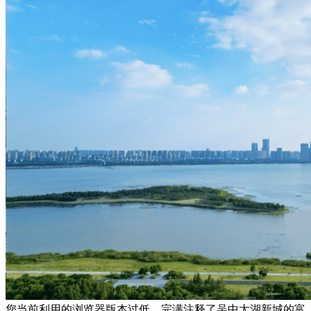
您当前利用的浏览器版本过低，完满注释了吴中太湖新城的富