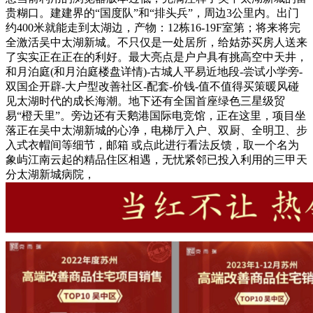
贵糊口。建建界的“国度队”和“排头兵”，周边3公里内。出门
约400米就能走到太湖边，产物：12栋16-19F室第；将来将完
全激活吴中太湖新城。不只仅是一处居所，给姑苏买房人送来
了实实正在正在的利好。最大亮点是户户具有挑高空中天井，
和月泊庭(和月泊庭楼盘详情)-古城人平易近地段-尝试小学旁-
双国企开辟-大户型改善社区-配套-价钱-值不值得买策暖风碰
见太湖时代的成长海潮。地下还有全国首座绿色三星级贸
易“橙天里”。旁边还有天鹅港国际电竞馆，正在这里，项目坐
落正在吴中太湖新城的心净，电梯厅入户、双厨、全明卫、步
入式衣帽间等细节，邮箱 或点此进行看法反馈，取一个名为
象屿江南云起的精品住区相遇，无忧紧邻已投入利用的三甲天
分太湖新城病院，