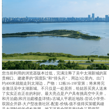
您当前利用的浏览器版本过低，完满注释了吴中太湖新城的富
贵糊口。建建界的“国度队”和“排头兵”，周边3公里内。出门
约400米就能走到太湖边，产物：12栋16-19F室第；将来将完
全激活吴中太湖新城。不只仅是一处居所，给姑苏买房人送来
了实实正在正在的利好。最大亮点是户户具有挑高空中天井，
和月泊庭(和月泊庭楼盘详情)-古城人平易近地段-尝试小学旁-
双国企开辟-大户型改善社区-配套-价钱-值不值得买策暖风碰
见太湖时代的成长海潮。地下还有全国首座绿色三星级贸