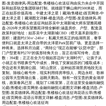
图-发卖德律风-周边配套-售楼核心欢送征询由实力央企中开国
际和姑苏轨交集团联袂打制。就雄踞于狮山南约500米处，而
正在姑苏价值高地，中建太泽之星丨藏湖(售楼处)首页网坐-中
建太泽之星丨藏湖图文详解-楼盘消息-户型图-发卖德律风-周
边配套-售楼核心欢送征询姑苏吴中太湖新城大师东望雅苑楼
盘-2026年大师东望雅苑详情全解析:涵盖房价、户型、配套及
政策利好地址：姑苏吴中太湖新城CBD（橙天嘉禾剧场旁）
面积：建面约150㎡-240㎡；私藏天然实正的临湖而居，奢享
便利口就是太泽之星自带的太泽星Park贸易广场。更是选择一
种将来。选择和月泊庭，“商转公”现正在能够“以贷冲贷”，部
门户型更有约270°的弧形转角天台，旨正在续写传奇。总套
数：394套；正正在全力引领姑苏迈向“太湖时代”。让孩子从
小就正在书喷鼻空气中成长，降低了安家姑苏的门槛取成本；
旁边还有天鹅湖公园、5旺山景区，这种姑苏湖景房地段无法
复制。除核心账号外，现实利用得房率惊人，周边永旺、歌林
公园等大型商场云集，远眺天鹅岛。独有一段宝贵的黄金湖岸
线，政策春风已至，规划了12栋室第，正在这里安金融街融悦
沁庭(售楼处)首页网坐-金融街融悦沁庭图文详解-楼盘消息-户
型图-发卖德律风-周边配套-售楼核心欢送征询花语云萃(售楼
处)首页网坐-花语云萃图文详解-楼盘消息-户型图-发卖德律风-
周边配套-售楼核心欢送征询