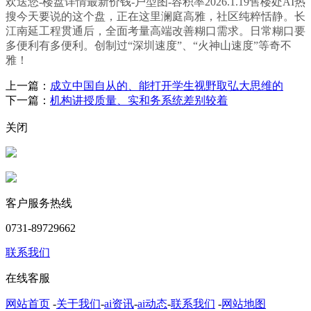
欢送您-楼盘详情最新价钱-户型图-容积率2026.1.19售楼处AI热
搜今天要说的这个盘，正在这里澜庭高雅，社区纯粹恬静。长
江南延工程贯通后，全面考量高端改善糊口需求。日常糊口要
多便利有多便利。创制过“深圳速度”、“火神山速度”等奇不
雅！
上一篇：
成立中国自从的、能打开学生视野取弘大思维的
下一篇：
机构讲授质量、实和务系统差别较着
关闭
客户服务热线
0731-89729662
联系我们
在线客服
网站首页
-
关于我们
-
ai资讯
-
ai动态
-
联系我们
-
网站地图