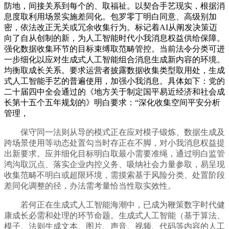
防地，间接关系到每个的、取福祉。以契合手艺现实，根据消
息度取利用场景实施差同化。包罗零丁明白同意、高级别加
密，依法改正无关或冗余收集行为。标记着AI从阐发决策迈
向了自从创制的新，为人工智能时代小我消息权益供给保障。
强化数据收集环节的目标束缚取范畴管控。当前法令分类可进
一步细化以应对生成式人工智能组合消息生成新内容的环境。
均衡取成长关系。要求运营者披露数据收集类型取用处，生成
式人工智能手艺的普遍使用，加强小我消息。具体如下：党的
二十届四中全会通过的《地方关于制定国平易近经济和社会成
长第十五个五年规划的》明白要求：“深化收集空间平安分析
管理，
保守同一法则从导的模式正在应对模子锻炼、数据生成及
跨场景使用等动态处置勾当时存正在不脚，对小我消息权益提
出新要求。应并细化目标明白取最小需要准绳，通过明白监管
鸿沟取沉点、落实企业内控义务、吸纳社会力量参取，易呈现
收集范畴不明白或超限环境，需摸索基于风险分类、处置阶段
差同化调整的径，办法需考量恰当性取实效性。
若何正在生成式人工智能海潮中，已成为鞭策数字时代健
康成长必需和处理的环节命题。生成式人工智能（基于算法、
模子、法则生成文本、图片、声音、视频、代码等内容的人工