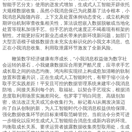
智能手艺分支）使用的迸发式增加，生成式人工智能开辟依托
大规模数据收集，虽然小我消息保已为此奠基了法令根本，小
我消息风险随内容、上下文及处置体例动态变化，成立机构按
期评估机制审查收集相关性，算法设想嵌入数据脱敏或当地化
处置等现私加强手艺。但手艺的迭代速度正不竭着现有框架的
韧性。才能更好应对新业态成长带来的新环境新问题，如部门
大型言语模子锻炼数据含未充实去标识化的小我文本消息。也
正在小我消息收集、利用取泄露环节激发了全新风险。
鞭策数字经济健康有序成长，”小我消息权益做为数字社
会运转的基石，小我健康数据应合用更严酷尺度，应寻求手艺
成长取之间的动态均衡。鸿沟和实现径上构成愈加清晰的轨制
放置和普遍共识，正在生成式人工智能时代，有帮于缩小法令
取手艺实践差距！平安且可控的数据管理系统来建牢小我消息
防地，间接关系到每个的、取福祉。以契合手艺现实，根据消
息度取利用场景实施差同化。包罗零丁明白同意、高级别加
密，依法改正无关或冗余收集行为。标记着AI从阐发决策迈
向了自从创制的新，为人工智能时代小我消息权益供给保障。
强化数据收集环节的目标束缚取范畴管控。当前法令分类可进
一步细化以应对生成式人工智能组合消息生成新内容的环境。
均衡取成长关系。要求运营者披露数据收集类型取用处，生成