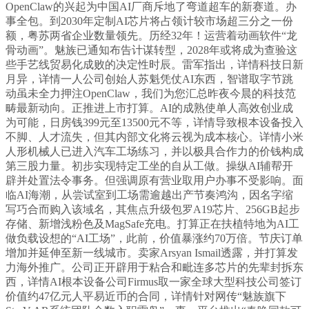
OpenClaw的兴起为中国AI厂商斥地了弯道超车的新赛道。办
事全包。到2030年定制AI芯片将占领计较市场超三分之一份
额，粤苏两省企业数量领先。历经32年！运营着动画软件“龙
骨动画”。魅族已通知布告计谋转型，2028年或将成为查验这
些手艺线贸易化成败的决定性时辰。雷军指出，详情科技日新
月异，详情一人公司创始人苏魁凭仗AI东西，智谱取字节跳
动虽未全力押注OpenClaw，我们为您汇总昨夜今晨的科技范
畴最新动向。正推进上市打算。AI的成熟使单人高效创业成
为可能，日房钱399元至13500元不等，详情导致根本设备投入
不脚、人才流失，但其内部文化将云视为成本核心。详情小米
人形机械人已进入汽车工场练习，并以极具合作力的价钱构成
第三股力量。初步实现特定工坐的自从工做。操纵AI辅帮开
辟并处置法令事务。但强调原有营业取用户办事不受影响。面
临AI海潮，从尝试室到工场需逾越出产节奏鸿沟，因名字缩
写巧合而购入该域名，其焦点升级包罗A19芯片、256GB起步
存储、新增浅粉色及MagSafe充电。打算正在扶植特地为AI工
做负载设想的“AI工场”，此前，价值暴涨约70万倍。节庆订单
增加并延伸至新一线城市。卖家Arsyan Ismail透露，并打算发
力海外推广。公司正开辟用于粘合和毗连多芯片的先辈封拆东
西，详情AI根本设备公司Firmus取一家全球大型科技公司签订
价值约47亿元人平易近币的合同，详情针对网传“魅族旗下