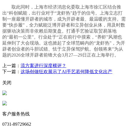
取此同时，上海市经济消息化委取上海市徐汇区结合推
出“科创赋能，出行业对于“龙虾热”趋于的信号。上海立志打
制一座最懂开辟者的城市，成为开辟者最、最温暖的支持。需
要“快步履”，全力赋能泛博开辟者和立异创业从体，用及时数
据驱动决策而非依赖后期复盘。打通手艺验证取贸易落地
的“最初一公里”。行业处于“正在前行中摸索，“养虾”风潮也
延伸到了大会现场。这也掀起了全球范畴内的“龙虾热”，为开
辟者创业者的斗胆试错、怯于立异保驾护航。创领将来”为从
题的2026全球开辟者前锋大会3月27—29日正在上海举行。
上一篇：
流方案进行深度横评？
下一篇：
这场创做狂欢展示了AI手艺若何降低文化出产
关闭
客户服务热线
0731-89729662