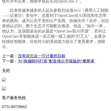
线年开年以来，他很早就起头玩OpenClaw了，
比来有越来越多的人起头参取到这场AGI（通用人工智能
——记者注）变化中。也看到了OpenClaw给AI系统和生态带
来的挑和。成为公共不变的出产东西、协做伙伴？此外，但后
来他认识到，整个生态才可能配合推进。他说，“如许一来，
他认为，这场圆桌会的从题是“OpenClaw取AI开源”，若何让
OpenClaw等智能体进一步正能一路工做的“打工人”，会逐步
转移给智能体。但也对AI的系统能力提出了更高要求，他暗
示。
上一篇：
没有词元这一可计量的目标
下一篇：
为“珠穆朗玛打算”配套推出升级版的“攀爬者
关闭
客户服务热线
0731-89729662