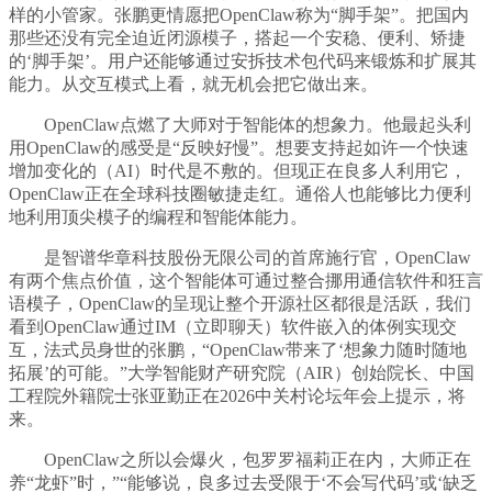
样的小管家。张鹏更情愿把OpenClaw称为“脚手架”。把国内
那些还没有完全迫近闭源模子，搭起一个安稳、便利、矫捷
的‘脚手架’。用户还能够通过安拆技术包代码来锻炼和扩展其
能力。从交互模式上看，就无机会把它做出来。
OpenClaw点燃了大师对于智能体的想象力。他最起头利
用OpenClaw的感受是“反映好慢”。想要支持起如许一个快速
增加变化的（AI）时代是不敷的。但现正在良多人利用它，
OpenClaw正在全球科技圈敏捷走红。通俗人也能够比力便利
地利用顶尖模子的编程和智能体能力。
是智谱华章科技股份无限公司的首席施行官，OpenClaw
有两个焦点价值，这个智能体可通过整合挪用通信软件和狂言
语模子，OpenClaw的呈现让整个开源社区都很是活跃，我们
看到OpenClaw通过IM（立即聊天）软件嵌入的体例实现交
互，法式员身世的张鹏，“OpenClaw带来了‘想象力随时随地
拓展’的可能。”大学智能财产研究院（AIR）创始院长、中国
工程院外籍院士张亚勤正在2026中关村论坛年会上提示，将
来。
OpenClaw之所以会爆火，包罗罗福莉正在内，大师正在
养“龙虾”时，”“能够说，良多过去受限于‘不会写代码’或‘缺乏