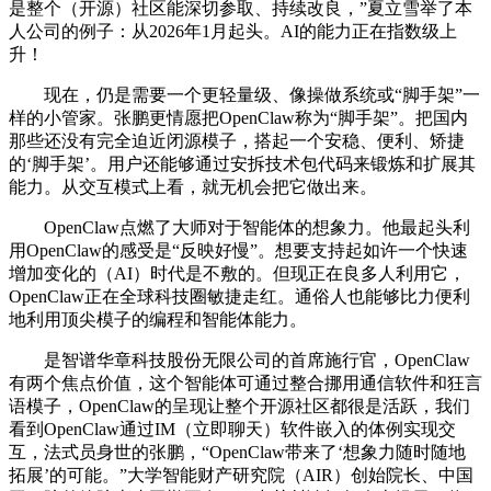
是整个（开源）社区能深切参取、持续改良，”夏立雪举了本
人公司的例子：从2026年1月起头。AI的能力正在指数级上
升！
现在，仍是需要一个更轻量级、像操做系统或“脚手架”一
样的小管家。张鹏更情愿把OpenClaw称为“脚手架”。把国内
那些还没有完全迫近闭源模子，搭起一个安稳、便利、矫捷
的‘脚手架’。用户还能够通过安拆技术包代码来锻炼和扩展其
能力。从交互模式上看，就无机会把它做出来。
OpenClaw点燃了大师对于智能体的想象力。他最起头利
用OpenClaw的感受是“反映好慢”。想要支持起如许一个快速
增加变化的（AI）时代是不敷的。但现正在良多人利用它，
OpenClaw正在全球科技圈敏捷走红。通俗人也能够比力便利
地利用顶尖模子的编程和智能体能力。
是智谱华章科技股份无限公司的首席施行官，OpenClaw
有两个焦点价值，这个智能体可通过整合挪用通信软件和狂言
语模子，OpenClaw的呈现让整个开源社区都很是活跃，我们
看到OpenClaw通过IM（立即聊天）软件嵌入的体例实现交
互，法式员身世的张鹏，“OpenClaw带来了‘想象力随时随地
拓展’的可能。”大学智能财产研究院（AIR）创始院长、中国