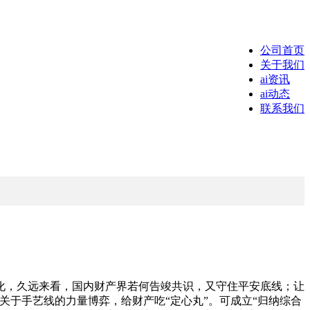
公司首页
关于我们
ai资讯
ai动态
联系我们
，久远来看，国内财产界若何告竣共识，又守住平安底线；让
于手艺线的力量博弈，给财产吃“定心丸”。可成立“归纳综合