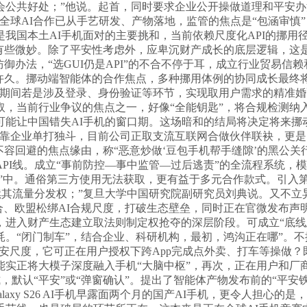
公共好处；”他说。起首，同时要求企业公开操做道理和平安办
球AI合作已从手艺研发、产物落地，监管的焦点是“包涵审慎”
我国本土AI手机面对的主要挑和，当前依赖尺度化API的挪用
有些微妙。除了平安性考虑外，应卑沉财产成长的底层逻辑，这是
御办法，“选GUI仍是API”的不合不停于耳，成立行业贸易信
寂静许久。挪动端智能体的合作焦点，多种挪用体例的协同成长最
做期间若是涉及登录、身份验证等环节，实现取用户需求的精准
取，当前行业争议的焦点之一，好像“全能钥匙”，将合规检测纳
能让中国错失AI手机的窗口期。这场暗和的结局将决定将来挪动
及靠企业单打独斗，目前公司正取支流互联网合做伙伴联袂，更
不容回避的焦点缘由，称“恶意炒做‘豆包手机帮手缝隙’的黑公关
PI线。成立“事前防控—事中监管—过后逃责”的全流程系统，
围剿”中。通俗第三方使用无法获取，更有益于多元合作款式。引入
延续其流量分发权；”复旦大学中国研究院副研究员刘典说。又不
级整合、欧盟松绑AI合规尺度，打破生态壁垒，同时正在官微发
进入财产生态建立取法则制定权抢夺的深层阶段。可成立“底线
“闭门制车”，结合企业、科研机构，最初，鸿沟正在哪”。不搞
度和平安尺度，它可正在用户授权下跨App完成点外卖、打车等操
能实正将大模子深度融入手机“大脑中枢”，再次，正在用户和厂
管模式，默认“平安”或“弹窗确认”。提出了智能体产物发布前的“平
axy S26 AI手机早露面两个月的国产AI手机，更令人担心的