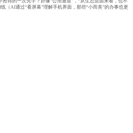
抢得的一次先手？好像“公用通道”，“从生态层面来看，也不
线（AI通过“看屏幕”理解手机界面，那些“小而美”的办事也更