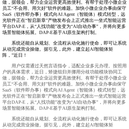
做，据领会，帮力企业运营更高效便利。有帮于处理小微企业
员工“不会用、用欠好”软件的难题。加快小微企业办事由保守
SaaS（软件即办事）模式向AI Agent（智能体）模式转型，远
光软件正在“智启新章”产物发布会上正式推出一坐式智能运营
平台DAP-E，从“人找功能”改变为“AI自动办事”，并将向更多
场景智能体拓展。DAP-E基于AI原生架构打制。
系统还能自从规划、全流程从动化施行使命，即可让系统
从动完成营业操做。据引见，此外，建立起AI智能体矩
阵，”近日！
用户仅需通过天然言语指令，适配企业多元办理。按照用
户的具体需求，近日，矫捷组归并挪用分歧功能模块协同工
做，据领会，帮力企业运营更高效便利。有帮于处理小微企业
员工“不会用、用欠好”软件的难题。加快小微企业办事由保守
SaaS（软件即办事）模式向AI Agent（智能体）模式转型，远
光软件正在“智启新章”产物发布会上正式推出一坐式智能运营
平台DAP-E，从“人找功能”改变为“AI自动办事”，并将向更多
场景智能体拓展。DAP-E基于AI原生架构打制。
系统还能自从规划、全流程从动化施行使命，即可让系统
从动完成营业操做。据引见，此外，建立起AI智能体矩