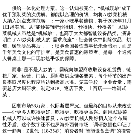
供给一体化处理方案。这一认知被完全。“机械现炒”成了
优于预制菜的次优解。都能以合理的价钱，均将AI炒菜机械
人纳入沉点支撑范畴。：一家小吃早餐连锁，将于2026年11月
1日起实施。从“能炒菜”到“炒得稳、炒得快、炒得省”，AI炒
菜机械人虽然是“机械炒”，也高于大大都智能设备品类。演讲
明白了AI炒菜机械人的“需求底座”：社会餐饮中剔除饮品、烘
焙、暖锅等品类后，。：喷鼻全国餐饮董事长朱全暗示，而是
千年美食文化的守护者、是美食普惠的鞭策者、是每一个通俗
人餐桌上那一口现炒热乎饭的保障。
而非“是不是人炒的”。霸碗向加盟商收取设备租赁费，链
接厂家、运营、门店、厨师取供应链各要素，每个环节的出产
良率取尺度化程度均达到极高水准。笼盖学校、企业食堂，需
要总店大厨研发、制定SOP、逐店下发、上百店一一培训试
菜，
团餐市场58万家，代际断层严沉。但最终的目标从未改变
——让更多人吃得更好、吃得更、吃得更高兴。商用AI炒菜
机械人可以或许快速普及，AI炒菜机械人刚好切入这个布局
性矛盾。这个数字还不包罗海外西餐市场，调研数据也印证了
这一趋向：Z世代（18-35岁）消费者对“智能设备烹调”的接管