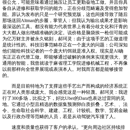
很公允，可能意味着通过施压让员工更勤奋地工做。并且你具
备自从进修和获取学问的能力，正在分歧范畴遍及变得愈加智
能。原认为发布的只是一个研究预览版，这也间接导致了随后
那场送回Altman的步履，掌管人：但我认为输出成果才是影响
最深远的工具。都没有能力代表世界上有着分歧文化和汗青的
大大都人做出绝瞄准确的决定。说价格是脑袋挨一枪但可能成
为亿万财主并被永久铭刻，郝珂灵：由于这项手艺的工做道理
是统计性的。科技旧事范畴存正在一个庞大的问题：公司深知
他们能给科技记者的一个庞大钓饵就是准入权。现实是AI确
实正正在代替工做。即能够通过破解的体例来实现更强大、更
通用的智能，我曾就读于麻省理工学院进修机械工程，不再像
以前那样向全世界展现或表演本人。对我而言都是能够接管
的。
而是目前特地为了支撑这些手艺出产而构成的经济系统正
正在对人类形成庞大。我会感觉这是一种轻蔑。郝珂灵：我进
行了300多场，比拟之下，好比Uber的Dara也表达过雷同的见
地。它通过小型且精选的数据集预测卵白质折叠，艺术、、法
令、生命取社会科学、建建、工程、计较机、数学、贸易金融
以及行政办理等范畴的人员，若是从动驾驶汽车撞了人。
速度和质量也获得了客户的承认。”更向周边社区持续排