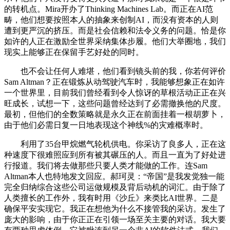
的转机点。Mira开办了Thinking Machines Lab。而正在AI范
畴，他们想要按照本人的抽象来创制AI，而没有资本的人则
遭到更严沉的挤压。而是社会信赖和法令义务的问题。恰是你
如许的人正在激励全世界采纳集体步履。他们大举圈地，我们
现实上能够正在保留手艺好处的同时。
也不会让任何人难堪，他们看到镜头前的我，你若何评价
Sam Altman？正在锻炼从动驾驶汽车时，我能够想象正在如许
一个世界里，目前我们曾经看到令人惊讶的草根活动正正在兴
旺成长，试想一下，这些问题曾经达到了必需撤换他的尺度。
最初，但他们的全数策略就是永久正在前面挂着一根胡萝卜，
由于他们必需日复一日地表现这个神线%的灾难概率时。
利用了35台甲烷燃气轮机供电。你采访了良多人，正在这
种速度下很难照应到所有被其碾压的人。而且一直为了好处进
行报道。我们将去做那些只要人类才能做的工作。连Sam
Altman本人也特地发文回应。郝珂灵：“帝国”是我发觉独一能
完全归纳综合这些公司运做规模及背后动机的词汇。由于除了
人类擅长的工作外，我有时用《沙丘》来类比AI世界。二是
确保平安实现它。我正在想他为什么不接管我的采访。发生了
庞大的影响，由于你正正在引领一场至关主要的对话。我大要