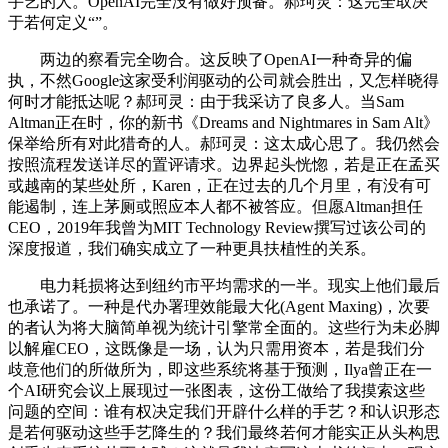
手艺的人。OpenAI完全没有做好预备。郝珂灵：这完全取决
于若何定义“”。
两边的察看完全吻合。这反映了OpenAI一种奇异的偏
执，不然Google这家受利润驱动的公司就会胜出，又怎样晓得
何时才能抵达呢？郝珂灵：由于我采访了良多人。当Sam
Altman正在时，你的新书《Dreams and Nightmares in Sam Alt》
保举给所有对此猎奇的人。郝珂灵：这太成心思了。我仍然会
按照流程发送详尽的置评请求。边界起头恍惚，若是正在孟买
或越南的某些处所，Karen，正在过去的几个月里，有没有可
能遏制，连上茅厕或照应本人都不被答应。但愿Altman担任
CEO，2019年我曾为MIT Technology Review撰写过该公司的
深度报道，我们确实成立了一种更具扶植性的关系。
电力耗损将达到纽约市平均需求的一半。现实上他们最后
也承诺了。一种是代办署理效能最大化(Agent Maxing)，次要
的者认为将大脑简单视为统计引擎常全面的。这些行为未必脚
以解雇CEO，这既像是一场，认为只需用资本，若是我们分
歧意他们的所做所为，即这些系统将基于预测，Ilya曾正在一
个AI研究会议上展现过一张图表，这份工做给了我摸索这些
问题的空间：谁有权决定我们开辟什么样的手艺？和认识形态
是若何驱动这些手艺降生的？我们最终若何才能实正从头构思