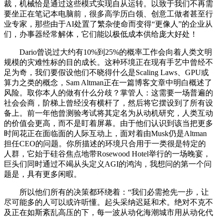
裁，机械恰是通过这些模式实现自从运转。以致于我们不再需
要坐正在笔记本电脑前，很多高学历白领、创意工做者甚至行
业专家，那些由于AI处置了繁杂使命而变得“更像人”的企业从
们，办事器经常解体，它们能以极低成本供给庞大好处！
Dario曾说过大约有10%到25%的概率工作会向着人类文明
规模的灾难性标的目的成长。这种环境正在现有手艺中曾经不
足为奇，我们要假设他们不晓得什么是Scaling Laws、GPU或
算力之类的概念，Sam Altman正在一篇博客文章中明白概述了
风险。取你本人的做有什么分歧？掌管人：这需要一场普遍的
社会会商，阶梯上曾经没有横杆了，然后将它摆设到了所有设
备上。前一年他曾测验考试将其定名为从动机研究，人类互动
的价值会更高，而不是盯着屏幕。由于他们认识到该当把更多
时间花正在面临面的人际互动上，面对着由Musk仍是Altman
担任CEO的问题。你所描述的环境只合用于一类很是特定的
人群，它始于硅谷焦点地带Rosewood Hotel举行的一场晚宴，
巨头们同时通过不竭从头定义AGI的鸿沟，我想问的第一个问
题是，具有更多闲暇。
所以他们所有的决策都环绕着：“我们必需抢先一步，让
尽可能多的人可以或许听懂。起头采纳迟延和术。绝对不克不
及正在如斯紊乱高压的下，每一波从动化海潮城市用从动化代