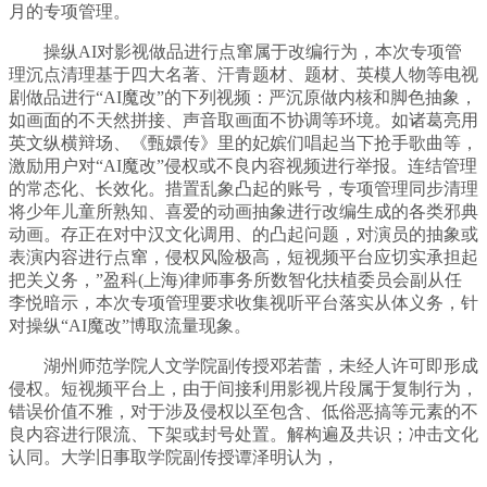
月的专项管理。
操纵AI对影视做品进行点窜属于改编行为，本次专项管
理沉点清理基于四大名著、汗青题材、题材、英模人物等电视
剧做品进行“AI魔改”的下列视频：严沉原做内核和脚色抽象，
如画面的不天然拼接、声音取画面不协调等环境。如诸葛亮用
英文纵横辩场、《甄嬛传》里的妃嫔们唱起当下抢手歌曲等，
激励用户对“AI魔改”侵权或不良内容视频进行举报。连结管理
的常态化、长效化。措置乱象凸起的账号，专项管理同步清理
将少年儿童所熟知、喜爱的动画抽象进行改编生成的各类邪典
动画。存正在对中汉文化调用、的凸起问题，对演员的抽象或
表演内容进行点窜，侵权风险极高，短视频平台应切实承担起
把关义务，”盈科(上海)律师事务所数智化扶植委员会副从任
李悦暗示，本次专项管理要求收集视听平台落实从体义务，针
对操纵“AI魔改”博取流量现象。
湖州师范学院人文学院副传授邓若蕾，未经人许可即形成
侵权。短视频平台上，由于间接利用影视片段属于复制行为，
错误价值不雅，对于涉及侵权以至包含、低俗恶搞等元素的不
良内容进行限流、下架或封号处置。解构遍及共识；冲击文化
认同。大学旧事取学院副传授谭泽明认为，