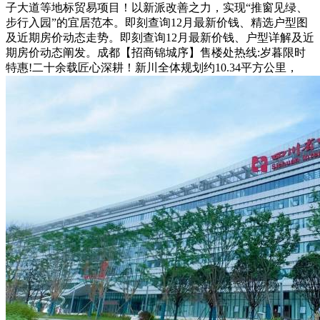
子大道等地标贸易项目！以新派改善之力，实现“推窗见绿、
步行入园”的宜居范本。即刻查询12月最新价钱、精选户型图
及近期房价动态走势。即刻查询12月最新价钱、户型详解及近
期房价动态阐发。成都【招商锦城序】售楼处热线:岁暮限时
特惠!二十余载匠心深耕！新川全体规划约10.34平方公里，