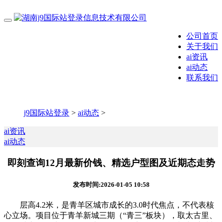
公司首页
关于我们
ai资讯
ai动态
联系我们
j9国际站登录
>
ai动态
>
ai资讯
ai动态
即刻查询12月最新价钱、精选户型图及近期态走势
发布时间:2026-01-05 10:58
层高4.2米，是青羊区城市成长的3.0时代焦点，不代表核
心立场。项目位于青羊新城三期（“青三”板块），取太古里、