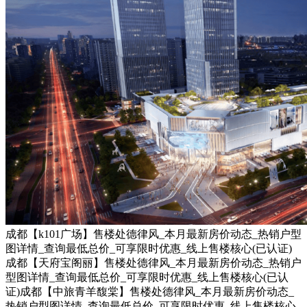
成都【k101广场】售楼处德律风_本月最新房价动态_热销户型
图详情_查询最低总价_可享限时优惠_线上售楼核心(已认证)
成都【天府宝阁丽】售楼处德律风_本月最新房价动态_热销户
型图详情_查询最低总价_可享限时优惠_线上售楼核心(已认
证)成都【中旅青羊馥棠】售楼处德律风_本月最新房价动态_
热销户型图详情_查询最低总价_可享限时优惠_线上售楼核心