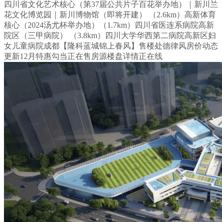
四川省文化艺术核心（第37届公共片子百花举办地）｜新川兰
花文化博览园｜新川博物馆（即将开建） （2.6km）高新体育
核心（2024汤尤杯举办地）（1.7km）四川省医连系病院高新
院区（三甲病院） （3.8km）四川大学华西第二病院高新区妇
女儿童病院成都【隆科蓝城锦上春风】售楼处德律风房价动态
更新12月特惠勾当正在售房源楼盘详情正在线