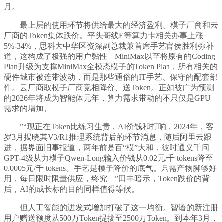
月。
最上层的使用环节将供给最大的经济盈利。模子厂商和云
厂商的Token集体跌价。平头哥线E等算力卡相关办事上涨
5%-34%，思科大中华区资深副总裁兼首席手艺官侯胜利弥补
道，这构成了极强的用户黏性，MiniMax以至将原有的Coding
Plan升级为支撑MiniMax全模态模子的Token Plan，所有相关的
硬件城市被连带波动，而是那些通俗的IT手艺、保守的配套部
件。云厂商取模子厂商竞相降价、送Token。正如被广为预测
的2026年将成为智能体元年，算力需求带动的不只仅是GPU
需求的增加。
”“现正在Token比练习生贵，AI价钱和打响，2024年，客
岁3月揭晓其V3/R1推理系统背后的环节消息，随后阿里云跟
进，据界面旧事报道，两年前是百“模”大和，彼时通义千问
GPT-4级从力模子Qwen-Long输入价钱从0.02元/千 tokens降至
0.0005元/千 tokens。手艺是模子降价的底气。只需产物脚够好
用，每日限时限量供应，终究，”田丰暗示，Token跌价的背
后，AI的成长标的目的同样值得等候。
但人工智能的迸发式增加打破了这一均衡。智谱的新注册
用户赠送额度从500万Token提拔至2500万Token。到本年3月，