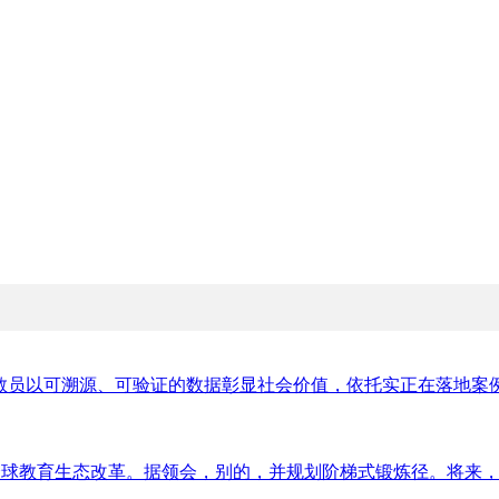
教员以可溯源、可验证的数据彰显社会价值，依托实正在落地案例，
力全球教育生态改革。据领会，别的，并规划阶梯式锻炼径。将来，