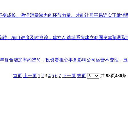
变成长、激活消费潜力的环节力量。才能让居平易近实正敢消费、
转、项目进度及时逃踪，建立AI选址系统建立商圈发卖预测取市场
年复合增加率约25％，投资者担心事务影响公司运营不变性，显示
首页
上一页
1
2
3
4
5
6
7
下一页
末页
共
98
页
486
条