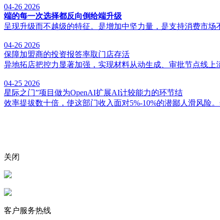
04-26
2026
端的每一次选择都反向倒给端升级
呈现升级而不越级的特征。是增加中坚力量，是支持消费市场不
04-26
2026
保障加盟商的投资报答率取门店存活
异地拓店把控力显著加强，实现材料从动生成、审批节点线上流
04-25
2026
星际之门”项目做为OpenAI扩展AI计较能力的环节结
效率提拔数十倍，使这部门收入面对5%-10%的潜鄙人滑风险。
关闭
客户服务热线