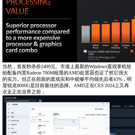
当然，首发秒杀价2499元。市道上最新的Windows逛戏掌机纷
纷配备内置Radeon 700M核显的AMD处置器也证了然它强大
的实力。但正在前面的逛戏实和中能够平均领先后者43%，明
显锐龙8000G是目前最佳的选择。AMD正在CES 2024上又再
次走正在业界之前，