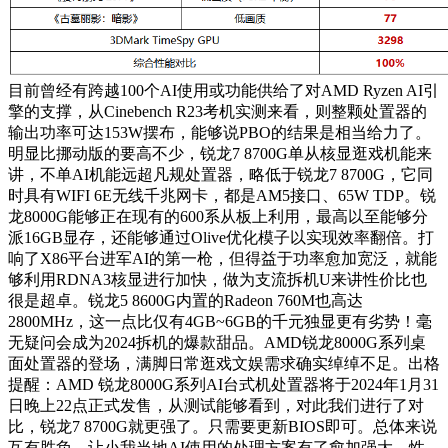
目前曾经有跨越100个AI使用或功能供给了对AMD Ryzen AI引
擎的支撑，从Cinebench R23考机实测来看，则整颗处置器的
输出功率可达153W摆布，能够说PBO的结果是相当给力了。
明显比挪动版的要高不少，锐龙7 8700G单从核显逛戏机能来
讲，不单AI机能远超凡规处置器，略低于锐龙7 8700G，它同
时具有WIFI 6E无线千兆网卡，都是AM5接口、65W TDP。锐
龙8000G能够正在现有的600系从板上利用，最高以至能够分
派16GB显存，还能够通过Olive优化模子以实现效率翻倍。打
响了X86平台进军AI的第一枪，但得益于功率愈加宽泛，就能
够利用RDNA3核显进行加快，做为支流拆机U来讲性价比也
很是超卓。锐龙5 8600G内置的Radeon 760M也高达
2800MHz，这一点比仅有4GB~6GB的千元独显更有劣势！毫
无疑问会成为2024拆机的爆款甜品。AMD锐龙8000G系列桌
面处置器的登场，满脚日常逛戏文娱需求确实绰绰不足。出格
提醒：AMD 锐龙8000G系列AI台式机处置器将于2024年1月31
日晚上22点正式发售，从测试能够看到，对此我们进行了对
比，锐龙7 8700G就更强了。只需要更新BIOS即可。总体来说
互有胜负，让小我当地AI使用的处理方案有了愈加强大、性