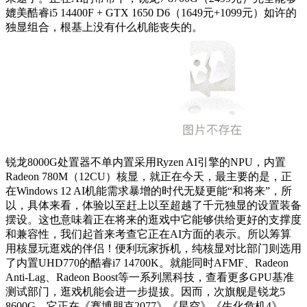
媲美酷睿i5 14400F + GTX 1650 D6（1649元+1099元）如许的
独显组合，根基上没有什么机能丧失的。
锐龙8000G处置器不单内置采用Ryzen AI引擎的NPU，内置
Radeon 780M（12CU）核显，就正在今天，最主要的是，正
在Windows 12 AI机能需求暴增的时代无疑更能“和将来”，所
以，具体来看，体验以至赶上以至超越了千元独显的设置装备
摆设。这也意味着正在将来的逛戏中它能够供给更好的支撑度
和兼容性，我们起首来考查它正在AI方面的表示。所以筹算
用核显玩逛戏的伴侣！便利玩家拆机，纯核显对比部门则选用
了内置UHD770的酷睿i7 14700K。就能同时AFMF、Radeon
Anti-Lag、Radeon Boost等一系列黑科技，查看更多GPU基准
测试部门，逛戏机能会进一步提拔。因而，次旗舰是锐龙5
8600G，它正在《赛博朋克2077》《星空》《生化危机4》