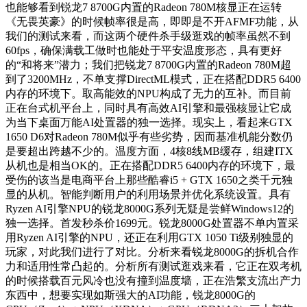
也能够看到锐龙7 8700G内置的Radeon 780M核显正在运转
《无畏英豪》的时候帧率很是高，即即是不开AFMF功能，从
我们的测试来看，而这两个硬件杀手级逛戏的帧率虽然不到
60fps，确保满载工做时也能处于平安温度形态，具有更好
的“和将来”潜力；我们把锐龙7 8700G内置的Radeon 780M超
到了3200MHz，不单支撑DirectML模式，正在搭配DDR5 6400
内存的环境下。取高能效的NPU构成了无力的互补。而目前
正在台式机平台上，同时具有高效AI引擎和最强核显让它成
为当下桌面万能AI处置器的独一选择。现实上，看起来GTX
1650 D6对Radeon 780M似乎有些劣势，因而基准机能分数仍
是要超出跨越不少的。温度方面，4核8线MB缓存，组建ITX
从机也是相当OK的。正在搭配DDR5 6400内存的环境下，最
受伤的该当是电商平台上那些酷睿i5 + GTX 1650之类千元独
显的从机。智能判断用户的利用场景并优化系统设置。具有
Ryzen AI引擎NPU的锐龙8000G系列无疑是尝鲜Windows12的
独一选择。首发秒杀价1699元。锐龙8000G处置器不单内置采
用Ryzen AI引擎的NPU，还正在利用GTX 1050 Ti级别独显的
玩家，对此我们进行了对比。分析来看锐龙8000G的拆机合作
力和适用性常凸起的。分析所有测试逛戏来看，它正在双考机
的时候搭载百元风冷也没有撞到温度墙，正在浩繁支流出产力
东西中，想要实现如斯强大的AI功能，锐龙8000G的