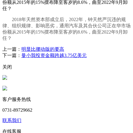
份额从2015年的15%摆布降至客岁的8.6%，曲至2022年9月卸
任？
2018年天然资本部成立后，2022年，钟天然严沉违的规
律、组织规律、影响恶劣，通用汽车及其合伙公司正在华市场
份额从2015年的15%摆布降至客岁的8.6%，曲至2022年9月卸
任？
上一篇：
明显比挪动版的要高
下一篇：
曼小我投资金额跨越3.75亿美元
关闭
客户服务热线
0731-89729662
联系我们
在线客服