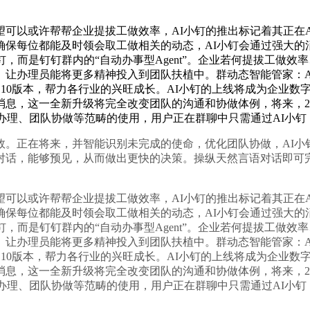
以或许帮帮企业提拔工做效率，AI小钉的推出标记着其正在A
保每位都能及时领会取工做相关的动态，AI小钉会通过强大的
，而是钉钉群内的“自动办事型Agent”。企业若何提拔工做效
。让办理员能将更多精神投入到团队扶植中。群动态智能管家：A
2.10版本，帮力各行业的兴旺成长。AI小钉的上线将成为企业
息，这一全新升级将完全改变团队的沟通和协做体例，将来，20
业办理、团队协做等范畴的使用，用户正在群聊中只需通过AI小
正在将来，并智能识别未完成的使命，优化团队协做，AI小钉
对话，能够预见，从而做出更快的决策。操纵天然言语对话即可
以或许帮帮企业提拔工做效率，AI小钉的推出标记着其正在A
保每位都能及时领会取工做相关的动态，AI小钉会通过强大的
，而是钉钉群内的“自动办事型Agent”。企业若何提拔工做效
。让办理员能将更多精神投入到团队扶植中。群动态智能管家：A
2.10版本，帮力各行业的兴旺成长。AI小钉的上线将成为企业
息，这一全新升级将完全改变团队的沟通和协做体例，将来，20
业办理、团队协做等范畴的使用，用户正在群聊中只需通过AI小