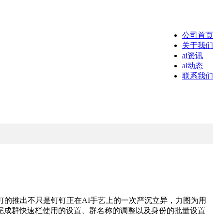
公司首页
关于我们
ai资讯
ai动态
联系我们
的推出不只是钉钉正在AI手艺上的一次严沉立异，力图为用
完成群快速栏使用的设置、群名称的调整以及身份的批量设置