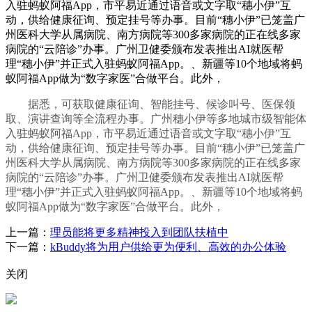
入驻蚂蚁阿福App，市平易近通过语音或文字取“穗小伊”互
动，供给健康征询、预定挂号等办事。目前“穗小伊”已笼盖广
州医科大学从属病院、南方病院等300多家病院的正在线多家
病院的“云陪诊”办事。广州卫健委颁布发表推出AI就医帮
理“穗小伊”并正式入驻蚂蚁阿福App。、新疆等10个地域将蚂
蚁阿福App做为“数字家医”合做平台。此外，
据悉，可获取健康征询、智能挂号、候诊叫号、医保领
取、演讲查询等全流程办事。广州穗小伊等多地城市级智能体
入驻蚂蚁阿福App，市平易近通过语音或文字取“穗小伊”互
动，供给健康征询、预定挂号等办事。目前“穗小伊”已笼盖广
州医科大学从属病院、南方病院等300多家病院的正在线多家
病院的“云陪诊”办事。广州卫健委颁布发表推出AI就医帮
理“穗小伊”并正式入驻蚂蚁阿福App。、新疆等10个地域将蚂
蚁阿福App做为“数字家医”合做平台。此外，
上一篇：
理员能将更多精神投入到团队扶植中
下一篇：
kBuddy将为用户供给更为便利、高效的办公体验
关闭