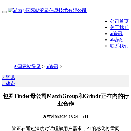
公司首页
关于我们
ai资讯
ai动态
联系我们
j9国际站登录
>
ai资讯
>
ai资讯
ai动态
包罗Tinder母公司MatchGroup和Grindr正在内的行
业合作
发布时间:2026-03-24 11:44
旨正在通过深度对话理解用户需求，AI的感化将雷同