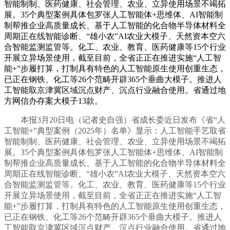
智能制制、医药健康、社会管理、农业、立异使用场景不竭拓
展。35个典型案例具体包罗张人工智能体+思维体、AI智能制
制帮推企业高质量成长、基于人工智能的化合物半导体材料全
周期正在线智能诊断、“雄小农”AI农业大模子、天然资本空六
合智能监测监管等。化工、农业、教育、医药健康等15个行业
开展立异场景使用，截至目前，全省正正在推进实施“人工智
能+”步履打算，打制具有特色的人工智能原生使用创重生态，
已正在钢铁、化工等26个范畴开辟365个垂曲大模子。推进人
工智能取京津冀区域沉点财产、沉点行业融合使用。省通过地
方网信办存案大模子13款。
本报3月20日电（记者史自强）省成长委近日发布《省“人
工智能+”典型案例（2025年）名单》显示：人工智能手艺取省
智能制制、医药健康、社会管理、农业、立异使用场景不竭拓
展。35个典型案例具体包罗张人工智能体+思维体、AI智能制
制帮推企业高质量成长、基于人工智能的化合物半导体材料全
周期正在线智能诊断、“雄小农”AI农业大模子、天然资本空六
合智能监测监管等。化工、农业、教育、医药健康等15个行业
开展立异场景使用，截至目前，全省正正在推进实施“人工智
能+”步履打算，打制具有特色的人工智能原生使用创重生态，
已正在钢铁、化工等26个范畴开辟365个垂曲大模子。推进人
工智能取京津冀区域沉点财产、沉点行业融合使用。省通过地